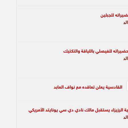
يراته للجبلين
لد
ضيراته للفيصلي باللياقة والتكتيك
لد
القادسية يعلن تعاقده مع نواف العابد
ة الرزيزاء يستقبل مالك نادي دي سي يونايتد الأمريكي
لد