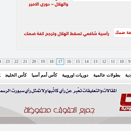
والهلال – دوري الامير
رأسية شافعي تسقط الهلال وترجح كفة ضمك
4
23
22
21
20
19
18
17
16
15
14
13
12
11
10
9
ية
بطولات عالمية
دوريات اوروبية
كأس أمم آسيا
كأس الخليج
ك