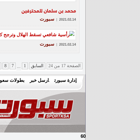
محمد بن سلمان للمحترفين
سبورت
|
2021.02.14
سبورت
|
2021.02.14
الصفحة 17 من 24
السابق
1
7
8
...
إدارة سبورت
ارسل خبر
بطولات سعود
60