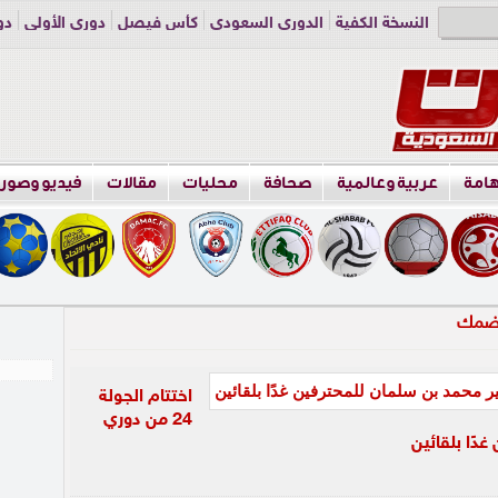
النسخة الكفية
الدوري السعودي
كأس فيصل
دوري الأولى
دو
دوري الناشئين
راسلنا
اعلن معنا
هامة
عربية وعالمية
صحافة
محليات
مقالات
فيديو وصور
اختتام الجولة
24 من دوري
دًا بلقائين