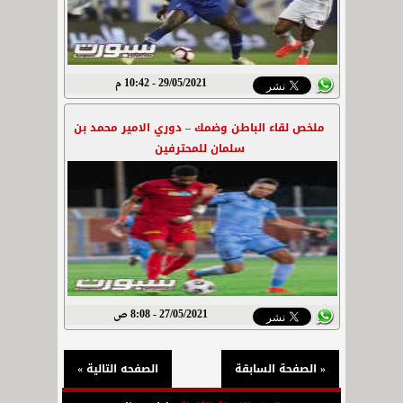
29/05/2021 - 10:42 م
ملخص لقاء الباطن وضمك – دوري الامير محمد بن
سلمان للمحترفين
27/05/2021 - 8:08 ص
« الصفحة السابقة
الصفحه التالية »