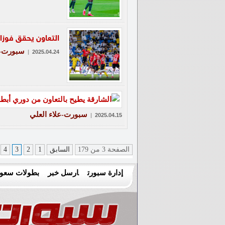
التعاون يحقق فوزا 
سبورت-ع
|
2025.04.24
سبورت-علاء العلي
|
2025.04.15
الصفحة 3 من 179
السابق
1
2
3
4
إدارة سبورت
ارسل خبر
بطولات سعود