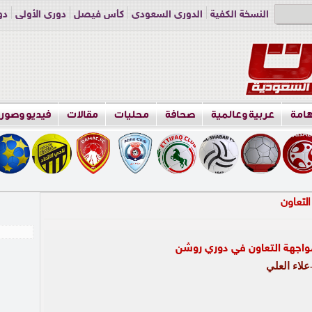
النسخة الكفية
الدوري السعودي
كأس فيصل
دوري الأولى
دو
دوري الناشئين
راسلنا
اعلن معنا
هامة
عربية وعالمية
صحافة
محليات
مقالات
فيديو وصور
مواجهة التعاون في دوري روشن
لاء العلي