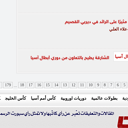
مثيرًا على الرائد في ديربي القصيم
لاء العلي
الشارقة يطيح بالتعاون من دوري أبطال آسيا
5
6
7
8
9
10
11
12
13
14
15
16
17
18
179
ا
...
ية
بطولات عالمية
دوريات اوروبية
كأس أمم آسيا
كأس الخليج
ك