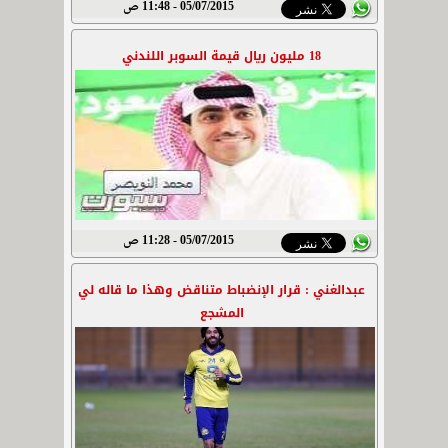
05/07/2015 - 11:48 ص
18 مليون ريال قيمة السوبر اللندني
05/07/2015 - 11:28 ص
عبدالغني : قرار الإنضباط متناقض وهذا ما قاله لي
المشجع