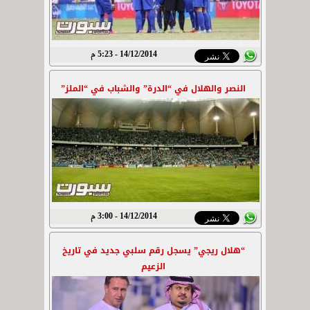
14/12/2014 - 5:23 م
النصر والهلال في “الدرة” والشباب في “الملز”
14/12/2014 - 3:00 م
“هلال ريجي” يسجل رقم سلبي جديد في تاريخ
الزعيم