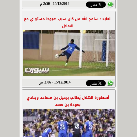
15/12/2014 - 2:50 م
العابد : سامح الله من كان سبب هبوط مستواي مع
الهلال
15/12/2014 - 2:06 ص
أسطورة الهلال يُطالب برحيل بن مساعد وينادي
بعودة بن سعد