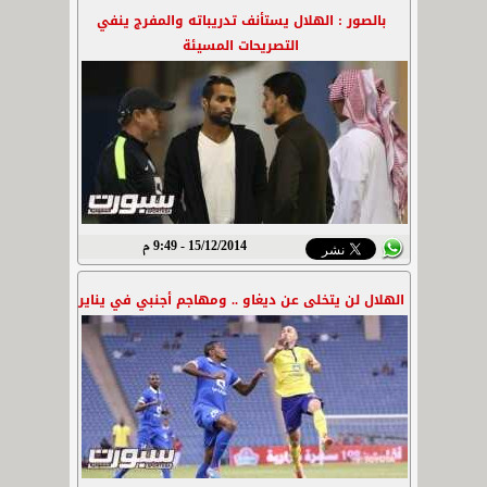
بالصور : الهلال يستأنف تدريباته والمفرج ينفي
التصريحات المسيئة
15/12/2014 - 9:49 م
الهلال لن يتخلى عن ديغاو .. ومهاجم أجنبي في يناير