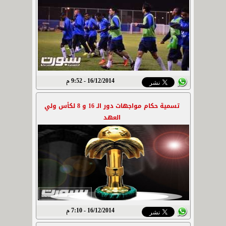
16/12/2014 - 9:52 م
تسمية حكام مواجهات دور الـ 16 و 8 لكأس ولي
العهد
16/12/2014 - 7:10 م