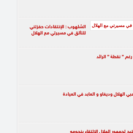
الشلهوب : الإنتقادات حفزتني
للتألق في مسيرتي مع الهلال
غم ” نقطة ” الرائد
بي الهلال وديغاو و العابد في العيادة
ح لجمهور الهلال الإلتقاء بنجومه