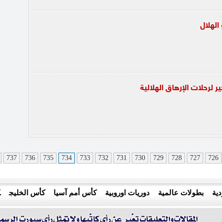
 الهلال
ر لرحلات الإرهاق الهلالية
737
736
735
734
733
732
731
730
729
728
727
726
ية
بطولات عالمية
دوريات اوروبية
كأس أمم آسيا
كأس الخليج
ك