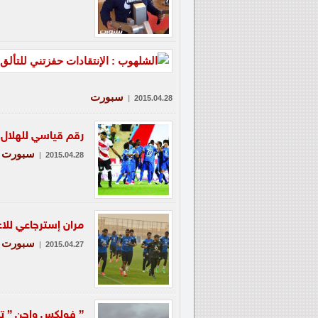
سبورت
|
2015.04.28
رقم قياسي للهلال ر
سبورت
|
2015.04.28
مران إسترجاعي للاع
سبورت
|
2015.04.27
” فولكس واجن ” تتي