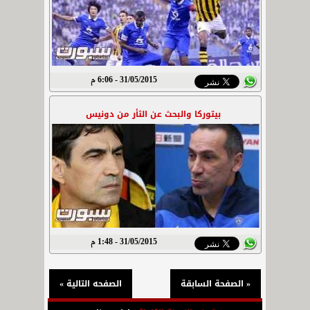
31/05/2015 - 6:06 م
بيتوركا والبحث عن الثأر من دونيس
31/05/2015 - 1:48 م
« الصفحة السابقة
الصفحه التالية »