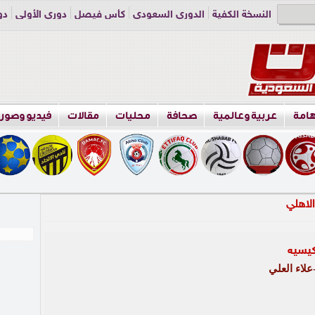
النسخة الكفية
الدوري السعودي
كأس فيصل
دوري الأولى
دو
دوري الناشئين
راسلنا
اعلن معنا
هامة
عربية وعالمية
صحافة
محليات
مقالات
فيديو وصور
كيسيه
لاء العلي