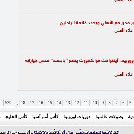
محرز مع الأهلي ويحدد قائمة الراحلين
لاء العلي
روبية.. آينتراخت فرانكفورت يضع “يايسله” ضمن خياراته
لاء العلي
5
6
7
8
9
10
11
12
13
14
15
16
17
18
539
ا
...
ية
بطولات عالمية
دوريات اوروبية
كأس أمم آسيا
كأس الخليج
ك