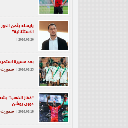
​يايسله يثمن الدور
الاستثنائية”
|
2026.05.26
بعد مسيرة استمرت 4 أعوام.. خالد محمود يغادر الجهاز الطبي بالنادي
سبورت-ع
|
2026.05.23
“قفاز الذهب” يشعل
دوري روشن
سبورت-ع
|
2026.05.18