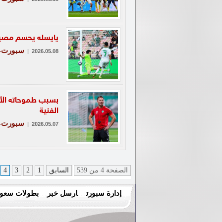
يايسله يحسم مصير 
سبورت-ع
|
2026.05.08
بسبب طموحاته الأو
الفنية
سبورت-ع
|
2026.05.07
الصفحة 4 من 539
السابق
1
2
3
4
إدارة سبورت
ارسل خبر
بطولات سعود