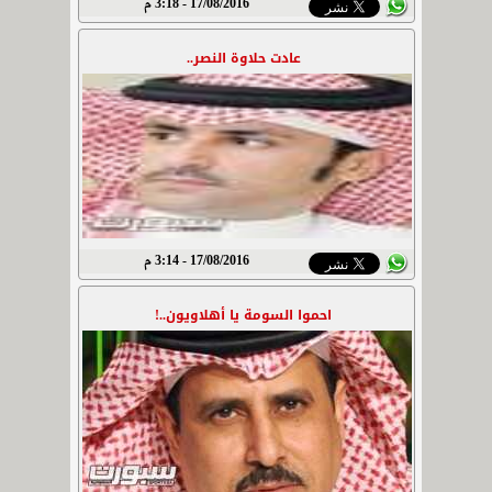
17/08/2016 - 3:18 م
عادت حلاوة النصر..
17/08/2016 - 3:14 م
احموا السومة يا أهلاويون..!