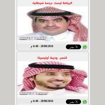
الرياضة ليست «رجسا شيطانيا»
20/08/2016 - 6:48 م
النصر.. وخيبة أوليمبية!
20/08/2016 - 6:40 م