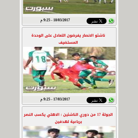
18/03/2017 - 9:25 م
ناشئو الانصار يفرضون التعادل على الوحدة
المستضيف
17/03/2017 - 9:25 م
الجولة 17 من دوري الناشئين : الاهلي يكسب النصر
برباعية لهدفين