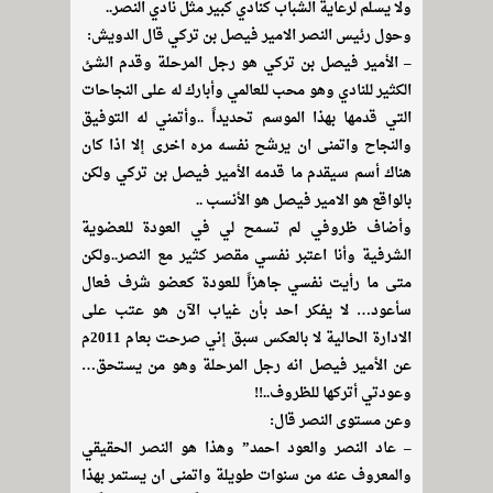
ولا يسلم لرعاية الشباب كنادي كبير مثل نادي النصر..
وحول رئيس النصر الامير فيصل بن تركي قال الدويش:
– الأمير فيصل بن تركي هو رجل المرحلة وقدم الشئ
الكثير للنادي وهو محب للعالمي وأبارك له على النجاحات
التي قدمها بهذا الموسم تحديداََ ..وأتمني له التوفيق
والنجاح واتمنى ان يرشح نفسه مره اخرى إلا اذا كان
هناك أسم سيقدم ما قدمه الأمير فيصل بن تركي ولكن
بالواقع هو الامير فيصل هو الأنسب ..
وأضاف ظروفي لم تسمح لي في العودة للعضوية
الشرفية وأنا اعتبر نفسي مقصر كثير مع النصر..ولكن
متى ما رأيت نفسي جاهزاََ للعودة كعضو شرف فعال
سأعود… لا يفكر احد بأن غياب الآن هو عتب على
الادارة الحالية لا بالعكس سبق إني صرحت بعام 2011م
عن الأمير فيصل انه رجل المرحلة وهو من يستحق…
وعودتي أتركها للظروف..!!
وعن مستوى النصر قال:
– عاد النصر والعود احمد” وهذا هو النصر الحقيقي
والمعروف عنه من سنوات طويلة واتمنى ان يستمر بهذا