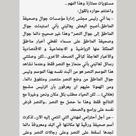
مستويات ممتازة وهذا المهم ..
واختتم حواره بالقول:
– بما أني رئيس مجلس إدارة مؤسسات جوال وصحيفة
المناطق..أصبح البعض يعاتبني بأني استبدلت جوال
المناطق إلى جوال النصر” وهذا غير صحيح دائما جوال
وصحيفة المناطق على مسماه تغطي أخبار مناطق
المملكة منها الرياضية و الاجتماعية و الاقتصادية
والأخبار العاجلة كباقي الصحف الآخرى…لكن وصلتني
رسائل تعاتبني بأني منحاز مع النصر فقط وعندما نشاهد
هذا الموسم النصر هو من أثبت نفسه بهذا الموسم وليس
جوال المناطق من وضع النصر متصدر ومتفوق دائما..
ومن اتهمونا عليهم ان يعرفون بأن الرئيس مشجع
(هلالي) … لكن الحياد مطلب بكل مكان ونحن وغيرنا مع
النتائج فقط وهذا ما حصل مع النصر ..والنصر فرض
نفسه على برامج والصحف
– من أجل أحترامي لمهنتي التي انتمي إليه الآن.. لذكرت
أسم صحيفة ورقية لها مكانتها في البلد ومعروفة دائما
تجدها تسقط على النصر وعلى رجالات النصر وعلى