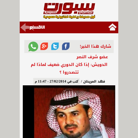
شارك هذا الخبر!
عضو شرف النصر
الدويش: إذا كان الدوري ضعيف لماذا لم
تتصدروا ؟
فهد المريخان /
كتب في 27/02/2014 - 11:47 م