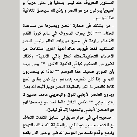
المستوى المعروف عنه ليس بمحلياََ بل حتى عربياََ و
أسيوياَ يعرفون من هو النصر و بإذن لله سيحقق الثلاثية
هذا الموسم ..
– من يشكك في صدارة النصر ويعتبرها من مساعدة
الحكام “”” الكل يعرف المعروف في عالم كورة القدم
الأخطاء واردة في جميع دوريات العالم وليس النصر
المستفيد فقط فيوجد هناك أندية اخرى استفادت من
الأخطاء التحكيمة..مثله كمثل باقي الأندية” وكذلك
تضرر من التحكيم كباقي الأندية الآخرى “” ومن يردد
بأن الدوري ضعيف هذا الموسم “” لماذا لم يتصدرون
الدوري إذا كان ضعيف بنظرهم ويفرقون بفارق تسع
نقاط كالنصر ..!! لكن بالحقيقة النصر فريق أثبت أنه بطل
وبدون العنصر الأجنبي تفوق والبحريني محمد حسين لا
يعتبر اجنبي “” عكس الهلال دائما تجد من يحسمها لهم
هو العنصر الأجنبي وتحديدا (تياقو نيفيز)..
– صحيح أني في حوار سابق لي السابق انتقدت التعاقد
مع اللاعب حسين عبدالغني وبالحقيقة انه خالف التوقع
ونجح وقدم نفسه من الموسم الماضي وحتى الان يقدم