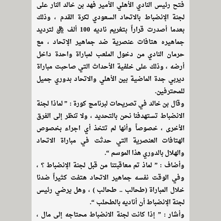
فتح رئيس النادي الأهلي الأمير فهد بن خالد النار على
لجنة الإنضباط بالاتحاد السعودي لكرة القدم ، وذلك
بعدما أصدرت قراراً بتغريم ناديه 100 ألف ريال لترديد
جماهيره هتافات عنصرية ضد جماهير الإتحاد ، مع
حرمان النادي من دخول الملعب لمباراة واحدة داخل
أرضه ، وذلك على خلفية الأحداث التي صاحبت مباراة
ديربي جدة الماضية بين الأهلي والاتحاد بدوري جميل
للمحترفين.
وقال بن خالد في تصريحات لبرنامج كورة : ” لماذا لجنة
الانضباط تستهدفنا نحن بالتحديد ، ولا تنظر إلى الفرق
الأخرى ، خصوصاً وأنها لم تتخذ أي اجراء بخصوص
الهتافات العنصرية التي حدثت في مباراة الاتحاد
والهلال بالدوري هذا الموسم “.
وأضاف : ” لماذ تم معاقبتنا من قبل لجنة الإنضباط ؟ ،
وفي الوقت نفسه جماهير الاتحاد هتفت كثيراً ضدنا
خلال المباراة (طحالب .. طحالب ) ، وهل يرضي رئيس
لجنة الإنضباط أن أناديه بالطحلب “.
وأشار : ” إذا كانت لجنة الانضباط محتاجه إلى مال ،