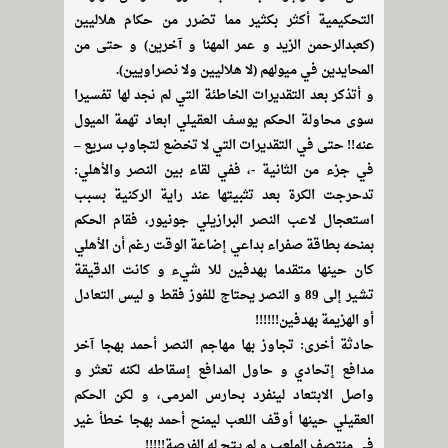
التحكيمية أكثر بكثير مما تضرر من حكام هلاليين
(كعبدالرحمن الزيد و عمر المهنا و آخرين) و حتى من
المحايدين في ميولهم (لا هلاليين ولا نصراويين).
و أتذكر بعد التقديرات الخاطئة التي لم نجد لها تفسيرا
سوى محاولة الحكم يوسف العقيلي ابعاد تهمة الميول
عنه!! حتى في التقديرات التي لا تخضع لتجاوب سريع –
في جزء من الثانية -، ففي لقاء بين النصر والأهلي:
تدحرجت الكرة بعد تثبيتها عند راية الركنية بسبب
استعجال لاعب النصر البرازيلي جونيور، فقام الحكم
بمنحه بطاقة صفراء بداعي إضاعة الوقت رغم أن الأهلي
كان حينها متقدما بهدفين للا شيء و كانت الدقيقة
تشير إلى 89 و النصر يحتاج للفوز فقط و ليس التعادل
أو الهزيمة بهدفين!!!!!!
حادثة أخرى: تجاوز بها مهاجم النصر أحمد بهجا آخر
مدافع إتحادي و حاول المدافع إسقاطه لكنه تعثر و
واصل الابتعاد لينفرد بحارس المرمى، و لكن الحكم
العقيلي حينها أوقف اللعب ليمنح أحمد بهجا خطأ غير
في منتصف الملعب و لم يتح له الفرصة!!!!!