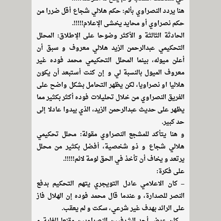
هنا يردد النصراوي بألم: حكم هلالي شجاع أقل ضررا من
حكم نصراوي أو محايد يخشى الإعلام!!!!!.
الحادثة الثالثة و الأكثر وضوحا على الإطلاق: المحلل
التحكيمي عبدالرحمن الزيد هلالي معروف و سبق أن
أعلن ميوله، بينما المحلل التحكيمي محمد فوده غير
معروف الميول بالنسبة لي و إن كنت أستبعد أن يكون
هلاليا او نصراويا، لكن يظهر التحامل بشكل واضح على
الفريق النصراوي من خلال تحليلات فوده أكثر بكثير مما
يظهر على حديث عبدالرحمن الزيد، الذي يبدوا عادلا إلى
حد كبير.
و هنا يتأكد للمشجع النصراوي مقولة: محلل تحكيمي
هلالي شجاع و ذو شخصية، أفضل بكثير من محلل
يرتعد و يخاف أن تأخذ في الحق لومة لائم!!!!!.
على فكرة:
– كان الاعلامي عادل التويجري يتهم التحكيم بدفع
النصر للصدارة، و عندما قال محمد فوده إن الهلال فاز
على الرائد بهدف غير شرعي، سكت و لم يعقب.
– كان عرض أحد الشرفيين النصراويين مقنعا للغاية و