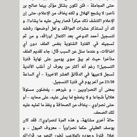
حتى المجاملة – فلن تكون بشكل مؤثر. بينما صالح بن
ناصر: لا يشجع الهلال و لكنه يخاف من الإعلام، حتى إن
الإعلام اكتشف ذلك مبكراً فصار يملي عليه ما يشاء!!. و
لك أن تستذكر عشرات المواقف و لعل أوضحها: رفضه
لتسجيل أحمد الدوخي بعد اكتمال اوراقه، و من ثم
تسجيله في الفترة الشتوية بنفس الملف دون أي
اضافات، و عندما سئل عن السبب قال: جاء تقديم الملف
متأخرا حيث لم يبق سوى يومين على نهاية فترة
التسجيل!! رغم أنه أكثر من يعرف أن أغلب الأندية
تسجل لاعبيها في الدقائق العشر الاخيرة – أي الساعة
23:50 من آخر يوم في فترة التسجيل.
بمعنى أن النصراويين – و غيرهم – يفضلون مسئولاً
هلالياً شجاعا و لا يخضع لما يملى عليه، على محايد – أو
حتى نصراوي – يخاف من الصحافة و ينفذ ما تمليه عليه
تلك الصحف.
حالة أخرى مشابهة، و هذه المرة لنصراوي!!. فقد كان
يوسف العقيلي حكما نصراوياً – معروف الميول – و
خلال فترة وجوده بالملاعب تضرر النصر من قراراته