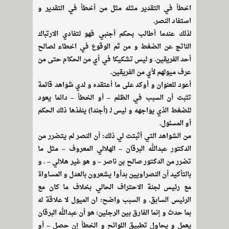
اخطأ في التقدير مثله مثل من أخطأ في التقدير و
استفاد النصر.
لذلك عندما أطالب بحكم أجنبي فهو لتفادي الارتباك
الناتج عن الضغط و من ثم الوقوع في اخطاء لصالح
أحد الفريقين. و ليس تشكيكا في أي من الحكام حتى من
عرف ميولهم لأي من الفريقين.
أعود للعنوان و أوكد على ما أعتقده و لدي شواهد قائمة
تثبت أن السبب في الظلم – أو الخطأ – دائما يعود
للضغط الذي يواجهه و ليس لـ (أجندا) ينفذها ذلك الحكم
أو المسئول.
من الشواهد التي أثبتت لي ذلك: أن النصر لم يتضرر من
الدكتور عبدالله البرقان – الهلالي المعروف – مثل ما
تضرر من الدكتور صالح بن ناصر – و هو غير هلالي – . و
بالتأكيد أن النصراويين بدأوا يشعرون بالعدل و المساواة
مع رئيس لجنة الاحتراف الحالي بخلاف ما كان مع
الرئيس السابق. و السبب واضح: ان الميول لا علاقة له
بما حدث و إنما الفارق بين الرجلين: هو أن عبدالله البرقان
يعمل و يحاول تطبيق اللوائح و الخطأ إن حصل – أو