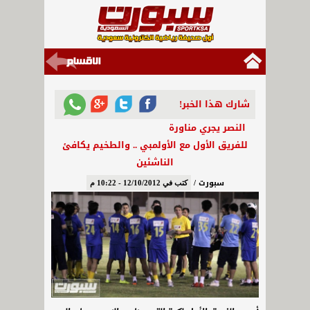
شارك هذا الخبر!
النصر يجري مناورة
للفريق الأول مع الأولمبي .. والطخيم يكافئ
الناشئين
سبورت /
كتب في 12/10/2012 - 10:22 م