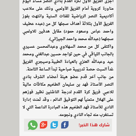
أجرى الفريق الأول لكرة القدم بنادي النصر مساء اليوم
مناورة كروية أمام الفريق الأولمبي وذلك على ملاعب
أكاديمية النصر الرياضية للفئات السنية وانتهت بفوز
الفريق الأول بثلاثة أهداف سجلها كل من (عبده عطيف
واحمد عباس وسعود حمود) مقابل هدفين للاولمبي
سجلهما (عبدالله محمد واحمد الجيزاني).
واكتفى كل من محمد السهلاوي وعبدالمحسن عسيري
بالجانب اللياقي في حين تواجد حسين عبدالغني ومحمد
عيد وعبدالله العنزي بالعيادة الطبية.وسيجري الفريق
غداً السبت حصة تدريبية صباحية تبدأ الساعة الثامنة.
من جانبٍ آخر قدم عضو هيئة أعضاء الشرف بنادي
النصر الأستاذ فهد بن سليمان الطخيم مكافآت مالية
للاعبي فريق كرة القدم لدرجة الناشئين نظير فوزهم
على الهلال متمنياً لهم التوفيق الدائم ، وقد ثمنت إدارة
النادي للأستاذ فهد الطخيم هذه المبادرة الداعمة التي لا
تستغرب منه تجاه النادي ونجومه.
شارك هذا الخبر!