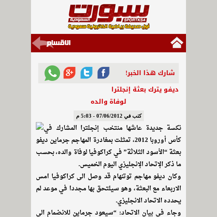
شارك هذا الخبر!
ديفو يترك بعثة إنجلترا
لوفاة والده
كتب في 07/06/2012 - 5:03 م
نكسة جديدة عاشها منتخب إنجلترا المشارك في
كأس أوروبا 2012، تمثلت بمغادرة المهاجم جرماين ديفو
بعثة “الأسود الثلاثة” في كراكوفيا لوفاة والده، بحسب
ما ذكر الإتحاد الإنجليزي اليوم الخميس.
وكان ديفو مهاجم توتنهام قد وصل الى كراكوفيا امس
الاربعاء مع البعثة، وهو سيلتحق بها مجددا في موعد لم
يحدده الاتحاد الانجليزي.
وجاء في بيان الاتحاد: “سيعود جرماين للانضمام الى