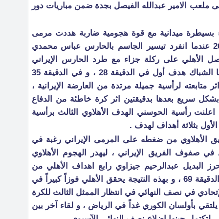
 على ملعب الامير عبدالله الفيصل بجدة ضمن مباريات دور
قاء بسيطرة ميدانية مع قوة هجومية ضاربة هددت مرمى
سيباهان بعدة كرات حتى الدقيقة 26 عندما انفرد تيسير الجاسم بالحارس عباس محمدي
حصل الأهلي على ركلة جزاء مع طرد الحارس الإيراني
ليتقدم لها البرازيلي فيكتور و يودعها الشباك هدف أول في الدقيقة 28 ، و في الدقيقة 35
 متابعته لرأسية جميلة مرتدة من العارضة الإيرانية ،
شكل سريع بعدها بدقيقتين اثر كرة خاطئة من الدفاع
ل اعلنت رأسية الحوسني الهدف الأهلاوي الثالث برأسية
يق الأهلاوي من ضغطه على المرمى الإيراني رغبة في
في صفوف الفريق الإيراني ، ليهدر الهجوم الأهلاوي
ز البديل عبدالرحيم جيزاوي رابع اهداف الأهلي من
جملة ملعوبة انهاها في الشباك في الدقيقة 69 ، و بهذه النتيجة يحقق الأهلي فوزاً كبيراً في
لإتحادي في نصف النهائي في انتظار الممثل الثالث للكرة
يلتقي بأولسان الكوري غداً في الرياض ، و لقاء آخر بين
الي لتكتمل حينها اضلاع نصف النهائي الآسيوي.