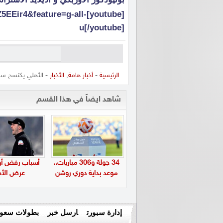
2VZ5EEir4&feature=g-all-
u[/youtube]
الرئيسية
-
أخبار هامة
,
الأخبار
- الأهلي يكتسح ساب
شاهد ايضاً في هذا القسم
34 جولة و306 مباريات..
أسباب رفض أول
موعد بداية دوري روشن
عرض الأه
إدارة سبورت
ارسل خبر
بطولات سعود