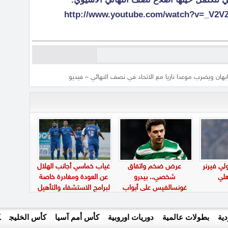
[youtube]http://www.youtube.com/watch?v=_V
هان ويضرب موعدا ناريا مع الاتحاد في نصف النهائي – فيديو
ي فيرنر
عرض ضخم واتفاق
غياب خماسي أجانب الهلال
لي
شخصي.. بيدرو
عن العودة ومغادرة خاصة
غونسالفيس على أبواب
لبرامج الاستشفاء والتأهيل
الانتقال إلى الاتحاد
ية
بطولات عالمية
دوريات اوروبية
كأس أمم آسيا
كأس الخليج
ك