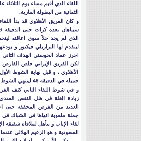
اللقاء الذي أقيم مساء يوم الثلاثاء
الثمانية من البطولة القارية.
و كان الفريق الأهلاوي قد بدأ الل
الذي لم يجد حلاً سوى اعاقته ليت
احرز عماد الحوسني الهدف الثاني اثر
لكن الفريق الإيراني قلص الفارص ب
الأهلاوي ، و قبل نهاية الشوط الأو
جميلة في الدقيقة 46 لينتهي الشوط الأول بثلاثة أهداف لهدف .
و في شوط اللقاء الثاني كثف الفر
زيادة الغلة في ظل النقص العددي 
العديد من الفرص المحققة حتى احر
لقاء الإياب و يتأهل لملاقاة شقيقه ا
السعودية و هو الزعيم الهلالي عندما 
بونيودكور الأوزبكي و اديلايد الاستر