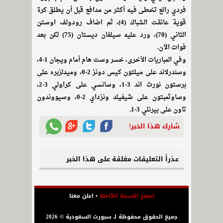
فردي رائع تخطى فيه أكثر من مدافع قبل أن يطلق كرة
قوية عانقت الشباك (4)، ثم اضاف رودولف اوستن
الثاني (70)، ورد عليه سيلفان ديستان (75) لكن بعد
فوات الآن.
وفي المباريات الأخرى، خسر وست هام أمام ويجان 1-4،
وسندرلاند على ميلتون كيس دونز 2-0، وميدلزبره على
برستون نورث اند 3-1، وسانسي على كراولي 3-2،
وساوثمبتون على شيفيلد ونزداي 2-0، وسيووندون
تاون على بيرنلي 3-1.
شارك هذا الخبر!
عذراً التعليقات مغلقة على هذا الخبر
تصفح النسخة الكاملة
•
اعلن معنا
جميع الحقوق محفوظة لـ سبورت السعودية © 2026