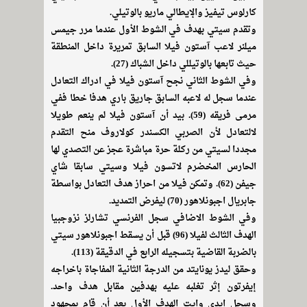
كارلوس تيفيز والإيطالي ماريو بالوتيلي.
وتقدم سيتي بهدف في الشوط الأول عندما مرر جيمس
ميلنر لاعب آستون فيلا السابق تمريرة داخل المنطقة
حيث تابعها بالوتيللي داخل الشباك (27).
وفي الشوط الثاني نجح آستون فيلا في ادراك التعادل
عندما سجل له لاعبه السابق جاريق باري هدفا خطا ففي
مرمى فريقه (59). بيد أن آستون فيلا لم ينعم طويلا
لالتعادل لأن الصربي الكسندر كولاروف منح التقدم
مجددا لسيتي من ركلة حرة مباشرة عجز عن التصدي لها
الحارس المخضرم لاتسون فيلا وسيتي سابقا شاي
جيفن (62). وتمكن فيلا من احراز هدف التعادل بواسطة
جابريال اجبونلاهور (70) ليفرض التمديد.
وفي الشوط الاضافي سجل الفرنسي تشارلز نزوجبيا
الهدف الثالث لفيلا (96) قبل أن يسقط اجبونلاهور سيتي
بالضربة القاضية بتسجيله الرابع في الدقيقة (113).
وحقق ليدز يونايتد من الدرجة الثانية المفاجاة باخراجه
إيفرتون إثر تغلبه عليه بهدفين مقابل هدف واحد.
وسجل ايدي وايت الهدف الأول بعد أن قام بمجهود