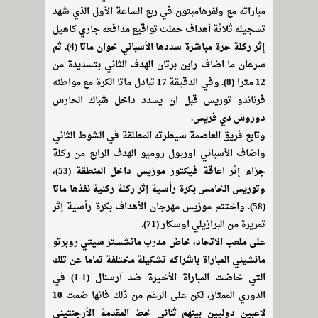
مباراته مع ولفرهامبتون في ربع الساعة الأول الذي شهد
تسجيله ثلاثة أهداف حملت تواقيع مدافعه جاري كاهيل
إثر ركلة حرة مباشرة سددها الأسباني خوان ماتا (4). ثم
سرعان ما اضاف راين برتان الهدف الثاني بتسديدة من
12 مترا (8). وفي الدقيقة 17 تبادل ماتا الكرة مع مواطنه
فرناندو توريس قبل ان يسدد داخل شباك الحارس
دوروس دي فريس.
وتابع فريق العاصمة سيطرته المطلقة في الشوط الثاني
واضاف الأسباني اوريول روميو الهدف الرابع من ركلة
جزاء إثر اعاقة فيكتور موزيس داخل المنطقة (53)،
وتوريس الخامس بكرة رأسية إثر ركلة ركنية نفذها ماتا
(58). واختتم موزيس مهرجان الأهداف بكرة رأسية إثر
تمريرة من البرازيلي اوسكار (71).
على ملعب الاتحاد، خاض مدرب مانشستر سيتي روبرتو
مانشيني المباراة باشراكه تشكيلة مختلفة تماما عن تلك
التي خاضت المباراة الأخيرة ضد آرسنال (1-1) في
الدوري الممتاز، لكن على الرغم من ذلك فانها ضمت 10
لاعبين دوليين بينهم ثنائي خط المقدمة الأرجنتيني