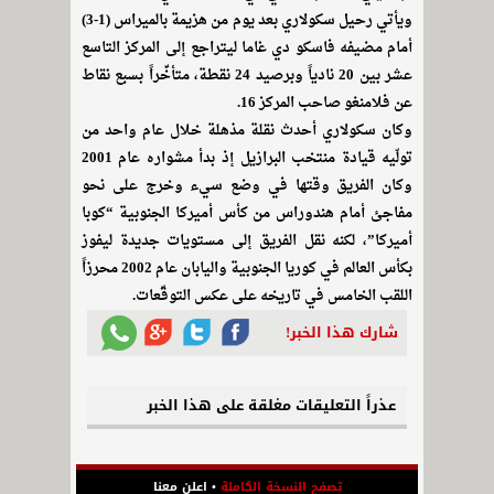
ويأتي رحيل سكولاري بعد يوم من هزيمة بالميراس (1-3)
أمام مضيفه فاسكو دي غاما ليتراجع إلى المركز التاسع
عشر بين 20 نادياً وبرصيد 24 نقطة، متأخِّراً بسبع نقاط
عن فلامنغو صاحب المركز 16.
وكان سكولاري أحدث نقلة مذهلة خلال عام واحد من
تولّيه قيادة منتخب البرازيل إذ بدأ مشواره عام 2001
وكان الفريق وقتها في وضع سيء وخرج على نحو
مفاجئ أمام هندوراس من كأس أميركا الجنوبية “كوبا
أميركا”، لكنه نقل الفريق إلى مستويات جديدة ليفوز
بكأس العالم في كوريا الجنوبية واليابان عام 2002 محرزاً
اللقب الخامس في تاريخه على عكس التوقّعات.
شارك هذا الخبر!
عذراً التعليقات مغلقة على هذا الخبر
تصفح النسخة الكاملة
•
اعلن معنا