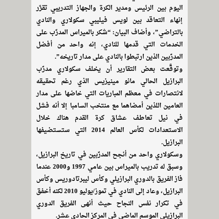
اليوم بين الرئيس ومدير الكرة والجهاز التدريبي تقرَّر
إنهاء التعاقد بين لويس فيليبي سكولاري والنادي
بالتراضي”، وأضاف البيان: “شكر بالميراس المدرِّب على
الخدمات التي قدمها للنادي، إنه واحد من أفضل
المدرِّبين الذين ارتبطوا بالنادي على مدار تاريخه”.
وتوقَّعت بعض التقارير أن يخلف سكولاري مدرِّب
البرازيل الحالي مانو مينيزيس الذي رغم تحقيقه
لانتصارات في معظم المباريات التي خاضها على مدار
العامين اللذين أمضاهما مع منتخب السامبا إلا أنه فشل
في نيل تعاطف عشاق كرة القدم هناك خلال
الاستعدادات لكأس العالم 2014 التي ستستضيفها
البرازيل.
وسكولاري واحد من أنجح المدرِّبين في تاريخ البرازيل،
وسبق له تدريب بالميراس بين عامي 1997 و2000 عندما
فاز الفريق بالدوري البرازيلي وكأس ليبرتادوريس وكأس
البرازيل، وعاد إلى النادي في تموز/يوليو 2010 لكنه أخفق
في تكرار نفس النجاح حيث أنهى الفريق الدوري
البرازيلي الموسم الماضي في المركز الحادي عشر.