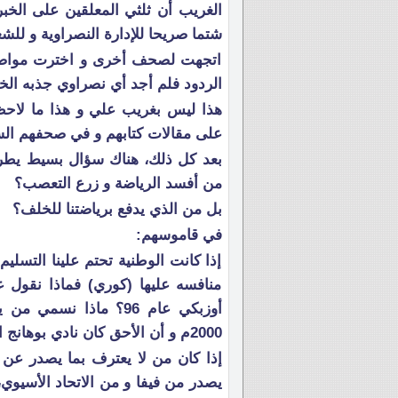
الغريب أن ثلثي المعلقين على الخبر
شتما صريحا للإدارة النصراوية و للشع
اتجهت لصحف أخرى و اخترت مواضيعا
الردود فلم أجد أي نصراوي جذبه الخبر
هذا ليس بغريب علي و هذا ما لاح
على مقالات كتابهم و في صحفهم الس
بعد كل ذلك، هناك سؤال بسيط يطر
من أفسد الرياضة و زرع التعصب؟
بل من الذي يدفع برياضتنا للخلف؟
في قاموسهم:
إذا كانت الوطنية تحتم علينا التسل
منافسه عليها (كوري) فماذا نقول 
أوزبكي عام 96؟ ماذا 
2000م و أن الأحق كان نادي بوهانج الكوري؟
إذا كان من لا يعترف بما يصدر عن 
يصدر من فيفا و من الاتحاد الأسيوي