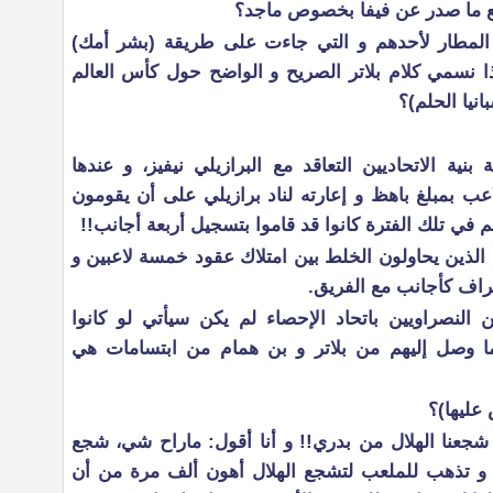
يع ما صدر عن فيفا بخصوص ماجد؟
في المطار لأحدهم و التي جاءت على طريقة (بشر أمك)
اذا نسمي كلام بلاتر الصريح و الواضح حول كأس العالم
انيا الحلم)؟
بنية الاتحاديين التعاقد مع البرازيلي نيفيز، و عندها
اعب بمبلغ باهظ و إعارته لناد برازيلي على أن يقومون
م في تلك الفترة كانوا قد قاموا بتسجيل أربعة أجانب!!
الذين يحاولون الخلط بين امتلاك عقود خمسة لاعبين و
راف كأجانب مع الفريق.
ن النصراويين باتحاد الإحصاء لم يكن سيأتي لو كانوا
 ما وصل إليهم من بلاتر و بن همام من ابتسامات هي
عليها)؟
 شجعنا الهلال من بدري!! و أنا أقول: ماراح شي، شجع
ماً و تذهب للملعب لتشجع الهلال أهون ألف مرة من أن