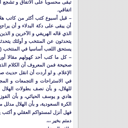
تبقى محسوبا على الاتفاق و تشجع ا
اتفاقي.
– قبل أسبوع كتب أكثر من كاتب هلا
أن يبقى على دكة البدلاء و أن يرا
الذي قاله الهريفي و الآخرين و الذين 
يتحدثون عن المنتخب و أولئك يتحدثو
يستحق اللعب أساسيا في المنتخب (لم
– كل ما كتب أحد كهولهم مقالا أور
صحيحة فمن المعروف أن الكلام الذي
الإعلام. و لو أردت أن انقل حديث 
في الاستراحات و التجمعات و المجالس
للهلال، و بأن نصف بطولات الهلال
هادي و يوسف الحيائي، و بأن الفوز
الكرة السعودية، و بأن الهلال مدلل من
فهل أنزل لمستواكم العقلي و أكتب يو
دمتم بخير ،،،