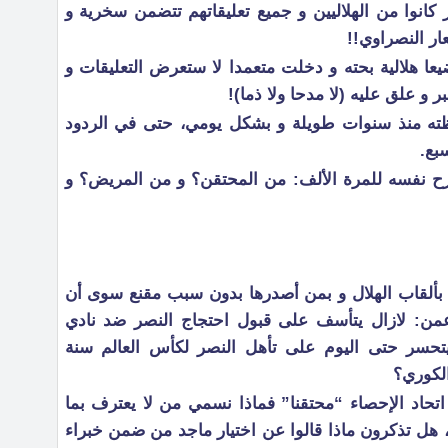
 كانوا من الهلاليين و جميع تعليقاتهم تتضمن سخرية و
ار النصراوي!!
 هلالية بحته و دخلت متعمدا لا ستعرض التعليقات و
 و علق عليه (لا مدحا ولا ذما)!
ظته منذ سنوات طويلة و بشكل يومي، حتى في الردود
بع.
ح نفسه للمرة الألف: من المحتقن؟ و من المريض؟ و
يم بألقاب الهلال و بمن أصدرها بدون سبب مقنع سوى أن
عمن: لازال يتأسف على قبول احتجاج النصر ضد نادي
نسمي من يتحسر حتى اليوم على تأهل النصر لكأس العالم سنة
اتحاد الإحصاء “محتقنا” فماذا نسمي من لا يعترف بما
، هل تذكرون ماذا قالوا عن اختيار ماجد من ضمن خبراء