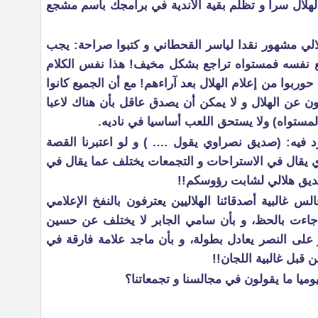
لهلال سرا و تظلم بقية الأندية في برامجك باسم مشجع
لي مشهور نقدا لياسر القحطاني و كتبوا صراحة: يجب
جع نفسه فمستواه تراجع بشكل مخيف! هذا نفس الكلام
حوربوا من إعلام الهلال بعد آراءهم! مع أن الجميع كانوا
ن عن الهلال و لا يمكن أن يصدق عاقل بأن هناك لاعبا
ستواه) ولا يستحق اللعب أساسيا في ناديه.
د فيه: (صديق نصراوي يقول …. ) و لو اعتبرنا القصة
 يقال في الاستراحات و التجمعات يختلف عما يقال في
صديق هلالي لشابت رؤوسكم!!
 غالبية أصدقائنا الهلاليين يعترفون بالنفخ الإعلامي
 جاءت بالحظ، و بأن سامي الجابر لا يختلف عن حسين
 على النصر يعادل بطولة، و بأن ماجد علامة فارقة في
 قبل غالبية اللجان!!
ميا ما يقولون في مجالسنا و تجمعاتنا؟