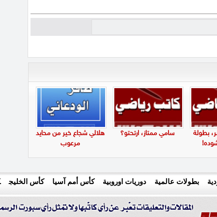
ر، بطولة
سامي ممتاز، ارتحتو؟
هلالي شجاع خير من محايد
شوده!
مرعوب
ية
بطولات عالمية
دوريات اوروبية
كأس أمم آسيا
كأس الخليج
ك