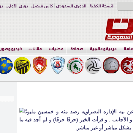
النسخة الكفية
الدوري السعودي
كأس فيصل
دوري الأولى
دو
دوري الناشئين
راسلنا
اعلن معنا
هامة
عربية وعالمية
صحافة
محليات
مقالات
فيديو وصور
نية الإدارة النصراوية رصد مئة و خمسين مليونًا
الأجانب . و قرأت الخبر (حرفًا حرفًا) و لم أجد فيه ما
 بشكل مباشر أو غير مباشر.