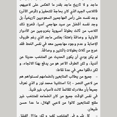
ماجد و لا تاريخ ماجد بقدر ما انعكس على لاعبيهم.
فاللاعب الجيد الذي كان بحاجة للتحفيز و (قرص الأذن)
وجد نفسه على رأس المهاجمين السعوديين تاريخياً، بل
وجد نفسه أفضل من سيد مهاجمي آسيا، فخرج ذلك
اللاعب من ثالث بطولة آسيوية بخروجين من الأدوار
الأولية و وصافة باهتة! بعكس ماجد الذي رغم ظروف
الإصابة و عدم وجود مهاجمين معه في نفس الخط فقد
خرج من ثلاث بطولات باثنتين و وصافة.
لم يكن بودي أن يكون الحديث عن المنتخب حديثا عن
أندية، و لكن الطرف الآخر هو من يدفع بهذا الاتجاه، و
لكن دققوا معي في عدة نقاط:
– جميع من يطالب المتابعين بانضمامهم لمستواهم هم
من لاعبي النصر – إذا استثنينا محمد نور و الذي نعرف
جميعاً بأن مغادرته للقائمة كانت لأسباب غير فنية.
في نفس الوقت جميع من كان انضمامه للمنتخب غير
مقنع للمتابعين كانوا من لاعبي الهلال، ما عدا حسن
شيعان.
– كل شيء في المنتخب تغير و لكن مازال الفشل