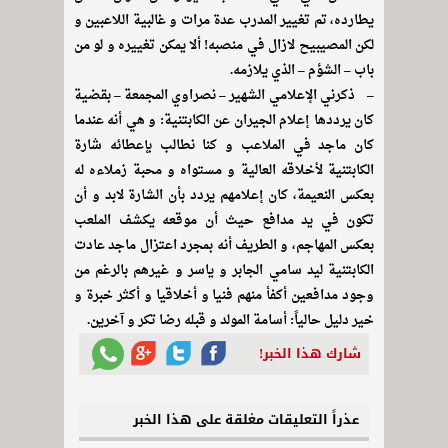
يطارده، تم تغيير المدرب عدة مرات و غالبية اللاعبين و
لكن المصيبيح لازال في منصبه! ألا يمكن تغييره و لو من
باب – الشؤم – الذي يلازمه.
– ذكرني الإعلامي الشهير – نصراوي المجمعة – بقضية
كان يرددها إعلام الجيران عن الكابتنية: و هي أنه عندما
كان ماجد في الملاعب و كنا نطالب بإعطائه شارة
الكابتنية لأخلاقه العالية و مستواه و محبة زملاءه له
بعكس النعيمة، كان إعلامهم يردد بأن الشارة لابد و أن
تكون في يد مدافع حيث أن موقعه يكشف الملعب
بعكس المهاجم، و الطريف أنه بمجرد اعتزال ماجد عادت
الكابتنية ليد سامي الجابر و ياسر و غيرهم بالرغم من
وجود مدافعين أكفأ منهم فنيا و أخلاقيا و أكثر خبرة و
خير دليل حالياً: أسامة المولد و قبله رضا تكر و آخرين.
شارك هذا الخبر!
عذراً التعليقات مغلقة على هذا الخبر