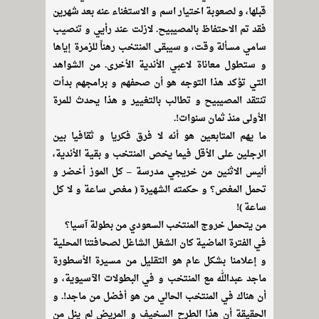
قبلها، و لصعوبة اختيار اسم و الاستغناء عنه بعد شهرين
فقد تم الاحتفاظ بالمصيبيح. لازلت عند رأيي و تنصيب
سامي مسألة وقت، و سيبقى المنتخب رهناً للزمرة إياها
و ستطول معاناة لاعبي الأندية الأخرى. من الشواهد
التي تؤكد هذا التوجه هو أن صحفهم و برامجهم بدأت
تنتقد المصيبيح و تطالب بالتغيير و هذا يحدث للمرة
الأولى منذ ثمان سنوات!.
ما يهم المتابعين هو أنه لا فرق فكريا و ثقافيا بين
الرجلين على الأقل فيما يخص المنتخب و بقية الأندية،
أليس الاثنين من خريجي مدرسة – كل الموز أخضر و
تحمل المغص؟ و حكمته الشهيرة ( مغص ساعة و لا كل
ساعة )!
من يتحمل خروج المنتخب السعودي من بطولة آسيا؟
في الفترة الماضية كان الشغل الشاغل لصحافتنا المحلية
و إعلامنا بشكل عام هو التقليل من مسيرة الأسطورة
ماجد عبدالله مع المنتخب و في البطولات الآسيوية، و
أن هناك في المنتخب الحالي من هو أفضل من ماجد!. و
الحقيقة أن هذا الطرح السخيف و المريض لم ينل من