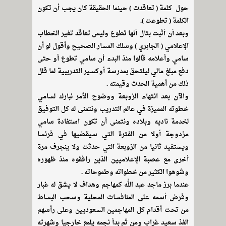
حول كلمة ( تعاقدت ) حينما الحقيقة كان يجب أن تكون
الكلمة ( تطوعت ).
وبعد أن أثبت بتال أنها تطوع وليس تعاقد تغير الخطاب
الإعلامي ( الجابري ) وسلك المسار الصحيح وأقول لو أن
سامي وأعلامه قالوا منذ البدء أن سامي تطوع أو حتى
دفع مبلغ مالي ليلتحق بمدرسة أوكسير التدريبية لما قلل
ذلك من أهمية الحدث وقيمته .
والآن بعد انتهاء الزوبعة ووضوح الأمر نبارك لسامي
خطوته المميزة في عالم التدريب ونتمنى له كل التوفيق
لخدمة ناديه وبلاده ونتمنى أن تكون استفادة سامي
مزدوجة أولا من الفترة التي سيقضيها في فرنسا
ويستفيد ثانيا من الزوبعة التي حدثت ولا ينجرف مرة
أخرى مع عصبة الإعلاميين الذين رافقوه منذ ظهوره
وشوهوا الكثير من خطواته وطموحاته .
عندما برز ماجد عبد الله كمهاجم وهداف لا يشق له غبار
وفرض أسمه على المنافسات المحلية وسحب البساط
من تحت أقدام كل المهاجمين السعوديين وعلى رأسهم
الفذ سعيد غراب ومن ثم بدأ نجمه يلمع خارجيا وشهرته