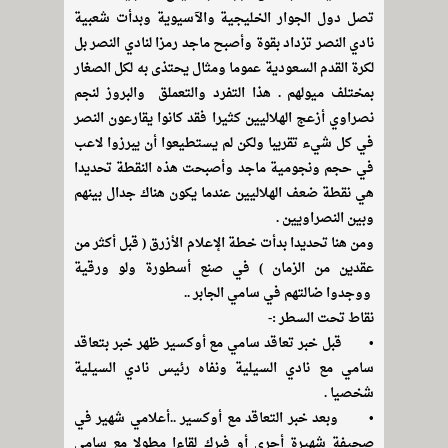
تصل دول الجوار الخليجية والآسيوية وبدأت شعبية
نادي النصر تزداد بقوة وأصبح ماجد رمزا لنادي النصر بل
لكرة القدم السعودية عموما ومثال يحتذى به لكل الصغار
بمختلف ميولهم . هذا التفرد والتعملق والبروز لنجم
نصراوي أزعج الهلاليين كثيرا فقد كانوا يقارعون النصر
في كل شيء تقريبا ولكن لم يستطيعوا أن يبرزوا لاعب
في حجم ونجومية ماجد وأصبحت هذه النقطة تحديدا
هي نقطة ضعف الهلاليين عندما يكون هناك جدال بينهم
وبين النصراويين .
ومن هنا تحديدا بدأت خطة الإعلام الأزرق ( قبل أكثر من
عقدين من الزمان ) في صنع أسطورة ولو ورقية
ووجدوا ضالتهم في سامي الجابر ..
نقاط تحت السطر :-
• قبل خبر تعاقد سامي مع أوكسير ظهر خبر بتعاقد
سامي مع نادي السيلية ونفاه رئيس نادي السيلية
شخصيا .
• وبعد خبر التعاقد مع أوكسير ..أعلامي شهير في
صحيفة شهيرة أجرى أو فبرك لقاءا مطولا مع سامي