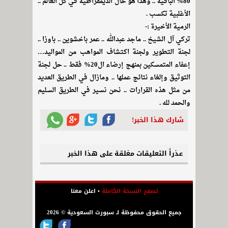
80% الباقية .. وهذا هو حال الديمقراطية في كل العالم ..
الأغلبية تكسب .
الرمية الأخيرة :-
تركي آل الشيخ .. ماجد عبدالله .. عمر باخشوين .. باوزا ..
لجنة التطوير ولجنة اكتشاف المواهب من المواليد…
إعفاء المتمسكين بمنهج إرضاء ال20% فقط .. حل لجنة
التوثيق وإلغاء نتائج عملها .. ومازال في الطريق العديد
من مثل هذه القرارات .. نحن نسير في الطريق السليم
والحمد لله .
شارك هذا الخبر!
عذراً التعليقات مغلقة على هذا الخبر
تصفح النسخة الكاملة
•
اعلن معنا
جميع الحقوق محفوظة لـ سبورت السعودية © 2026