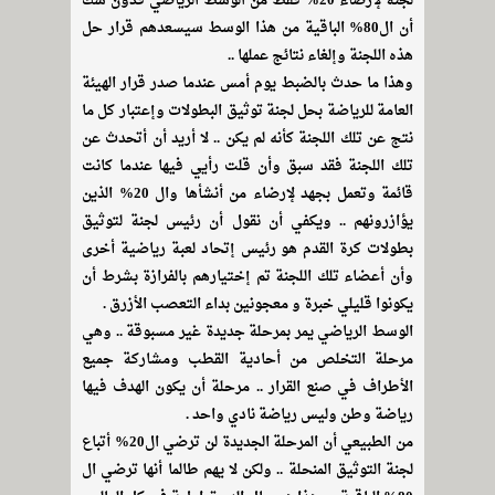
لجنة لإرضاء 20% فقط من الوسط الرياضي فدون شك
أن ال80% الباقية من هذا الوسط سيسعدهم قرار حل
هذه اللجنة وإلغاء نتائج عملها ..
وهذا ما حدث بالضبط يوم أمس عندما صدر قرار الهيئة
العامة للرياضة بحل لجنة توثيق البطولات وإعتبار كل ما
نتج عن تلك اللجنة كأنه لم يكن .. لا أريد أن أتحدث عن
تلك اللجنة فقد سبق وأن قلت رأيي فيها عندما كانت
قائمة وتعمل بجهد لإرضاء من أنشأها وال 20% الذين
يؤازرونهم .. ويكفي أن نقول أن رئيس لجنة لتوثيق
بطولات كرة القدم هو رئيس إتحاد لعبة رياضية أخرى
وأن أعضاء تلك اللجنة تم إختيارهم بالفرازة بشرط أن
يكونوا قليلي خبرة و معجونين بداء التعصب الأزرق .
الوسط الرياضي يمر بمرحلة جديدة غير مسبوقة .. وهي
مرحلة التخلص من أحادية القطب ومشاركة جميع
الأطراف في صنع القرار .. مرحلة أن يكون الهدف فيها
رياضة وطن وليس رياضة نادي واحد .
من الطبيعي أن المرحلة الجديدة لن ترضي ال20% أتباع
لجنة التوثيق المنحلة .. ولكن لا يهم طالما أنها ترضي ال