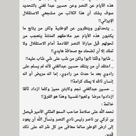
هذه الأيام عن النصر وعن حسين عبدا لغني بالتحديد
سوف يشك أن هذا الكاتب من مشجعي الاستقلال
الإيراني!!
_ يتحدثون وينظرون عن الوطنية ولكن من يتابع ما
يكتبون هذه الأيام عبر ملاحقهم المنتنة يتعجب من
تحولهم قبل مباراة النصر القادمة أمام الاستقلال ولا
تملك إلا أن تضحك مع صحافة هايدي!!
_ شابوا وقلنا تابوا ولكن من شب على شي شاب عليه!!
_ اعتقد أن من ينتقد حسين عبدالغني لأنه لم يسلم على
رادوي بعد ما حدث من رادوي، إما انه مريض أو انه
إنسان تافه لا يملك كرامة!!
_ حسين عبدالغني نجم وكابتن مميز وكلما ازداد تألقا
ازدادوا مرضا وتعبوا نفسينا وهذا هو الفرق!!
خاتمة :
نحمد الله على سلامة صاحب السمو الملكي الأمير فيصل
بن تركي بن ناصر رئيس نادي النصر ونسأل الله أن يعود
إلى ارض الوطن سالما معافى من كل شر انه على ذلك
قدير.