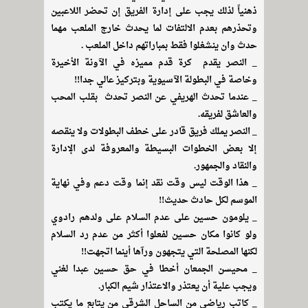
ذهنياً لذلك يجب على إدارة الفريق إن تحضر اللاعبين
وتحذرهم بعدم الالتفات لما يحدث خارج الملعب مهما
حدث وان ينشغلوا فقط بمباراتهم داخل الملعب .
_ النصر يقدم كرة قدم مميزه في الآونة الأخيرة
وخاصة في البطولة الآسيوية وبتركيز عالي جدا!!
_ عندما تحدث الهريفي عن النصر تحدث بقلب المحب
والعاشق لفريقه.
_ النصر يملك فريق قادر على خطف البطولات ولا ينقصه
إلا بعض الخطوات البسيطة والمعروفة لدى الإدارة
والنقاد والجمهور.
_ هذا الوقت ليس وقت نقد إنما وقت دعم وفي نهاية
الموسم لكل حادث حديث!!
_ يلومون حسين على عدم السلام على ولدهم رادوي
ولو كانوا مكان حسين لفعلوا أكثر من عدم رد السلام
لكنها المصلحة التي يتجهون ورآها أينما اتجهت!!
_ محيسن الجمعان أخطا في حق حسين عبدا لغني
ويجب علية أن يعتذر والاعتذار شيم الكبار.
_ كاتب رياضي من الساحل الشرقي من يتابع ما يكتب