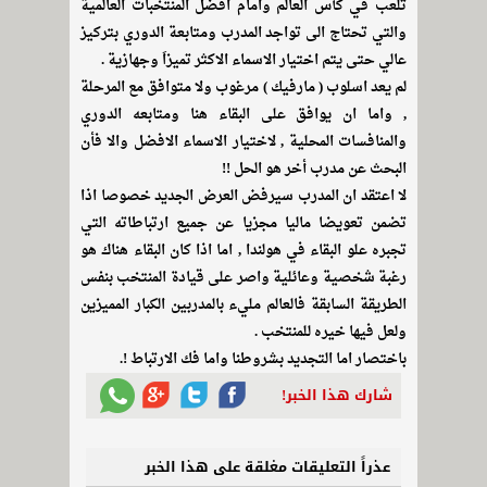
تلعب في كأس العالم وامام افضل المنتخبات العالمية
والتي تحتاج الى تواجد المدرب ومتابعة الدوري بتركيز
عالي حتى يتم اختيار الاسماء الاكثر تميزاَ وجهازية .
لم يعد اسلوب ( مارفيك ) مرغوب ولا متوافق مع المرحلة
, واما ان يوافق على البقاء هنا ومتابعه الدوري
والمنافسات المحلية , لاختيار الاسماء الافضل والا فأن
البحث عن مدرب أخر هو الحل !!
لا اعتقد ان المدرب سيرفض العرض الجديد خصوصا اذا
تضمن تعويضا ماليا مجزيا عن جميع ارتباطاته التي
تجبره علو البقاء في هولندا , اما اذا كان البقاء هناك هو
رغبة شخصية وعائلية واصر على قيادة المنتخب بنفس
الطريقة السابقة فالعالم مليء بالمدربين الكبار المميزين
ولعل فيها خيره للمنتخب .
باختصار اما التجديد بشروطنا واما فك الارتباط !.
شارك هذا الخبر!
عذراً التعليقات مغلقة على هذا الخبر