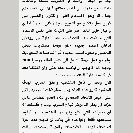
جاء من اجله , واثبت أن التدريب فلسفه وقناعات
تختلف من مدرب الى أخر , تحتاج فيها الى عنصر مهم
جدا , الا وهو الانسجام الفني والفكري والنفسي بين
فريق عمل يتكون من لاعبين وجهاز فني وجهاز اداري
وجهاز طبي لذلك اصر على الثبات على نفس الاسماء
التي خاضت معه التصفيات منذ البداية بل ورفض
ادخال اسماء جديده رغم هبوط مستويات بعض
اللاعبين وصعود اسماء جديده في المنافسات السعودية.
جاء من أجل مهمة التأهل الى كأس العالم روسيا 2018
ونجح , لذا لا يجب ان نبخسه حقه حتى وان اختلفنا معه
في كيفيه ادارة المنتخب عن بعد !!
الان وبعد ان تأهل المنتخب وحقق المدرب الهدف
المنشود تدور هذه الايام رحى مفاوضات التجديد , لكن
على رئيس الاتحاد السعودي لكرة القدم المهندس عادل
عزت ان يعلم انه برغم نجاح المدرب ونجاح فلسفته الا
ان طريقته التي كان يدير بها المنتخب عبر تواجد
مساعديه فقط وتواجده في بلاده لن تنجح هذه المرة
لاختلاف الهدف والطموحات والمهمة وخصوصا وانت