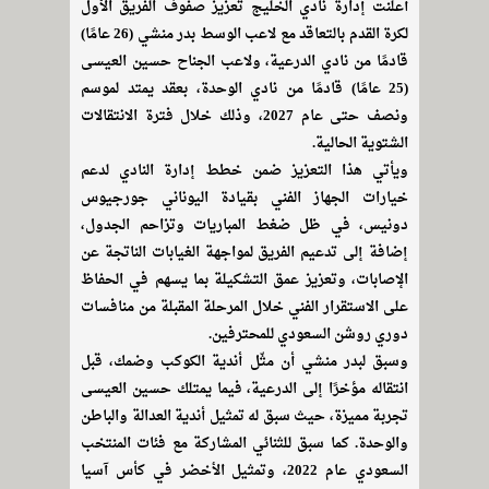
أعلنت إدارة نادي الخليج تعزيز صفوف الفريق الأول
لكرة القدم بالتعاقد مع لاعب الوسط بدر منشي (26 عامًا)
قادمًا من نادي الدرعية، ولاعب الجناح حسين العيسى
(25 عامًا) قادمًا من نادي الوحدة، بعقد يمتد لموسم
ونصف حتى عام 2027، وذلك خلال فترة الانتقالات
الشتوية الحالية.
ويأتي هذا التعزيز ضمن خطط إدارة النادي لدعم
خيارات الجهاز الفني بقيادة اليوناني جورجيوس
دونيس، في ظل ضغط المباريات وتزاحم الجدول،
إضافة إلى تدعيم الفريق لمواجهة الغيابات الناتجة عن
الإصابات، وتعزيز عمق التشكيلة بما يسهم في الحفاظ
على الاستقرار الفني خلال المرحلة المقبلة من منافسات
دوري روشن السعودي للمحترفين.
وسبق لبدر منشي أن مثّل أندية الكوكب وضمك، قبل
انتقاله مؤخرًا إلى الدرعية، فيما يمتلك حسين العيسى
تجربة مميزة، حيث سبق له تمثيل أندية العدالة والباطن
والوحدة. كما سبق للثنائي المشاركة مع فئات المنتخب
السعودي عام 2022، وتمثيل الأخضر في كأس آسيا