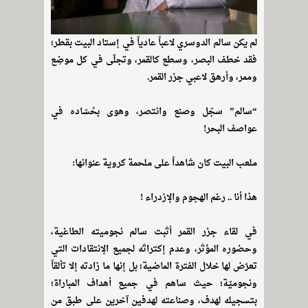
لم يكن سالم الدوسري لاعباً عادياً في إستاد البيت بقطر؛
فقد خطف البصر، وسطع كالقمر، وتجلّى في كل موضِع
وممر، وأرهق لاعبي جزر القمر.
“سالم” سجّل وصنع وانتصر، وهوى بحُسّاده في
عواصف البحر!
ملعب البيت كان شاهداً على ملحمة كروية عنوانها:
هذا أنا .. رغم الهجوم والإزدراء !
في لقاء جزر القمر أثبت سالم نجوميته الطاغية،
وحضوره المؤثر، وعدم إكتراثه لجميع الإنتقادات التي
تعرّض لها خلال الفترة الماضية؛ بل إنها ما زادته إلا تألقاً
ونجوميّة؛ حيث ساهم في جميع أهداف المباراة؛
بتسجيله لهدف، وصناعته لهدفين آخرين على طبق من