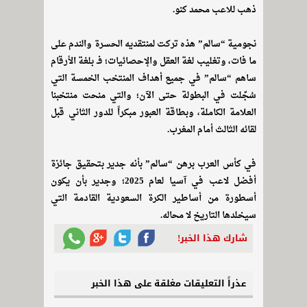
ذهب للاعب محمد كنو.
نجومية “سالم” هذه تركت لمنتقديه الحسرة والندم على
ما فات، وتغليب لغة العقل والإحصائيات؛ فـ بلغة الأرقام
ساهم “سالم” في جميع أهداف المنتخب الخمسة التي
سُجِّلت في البطولة حتى الآن؛ والتي منحت منتخبنا
العلامة الكاملة، وبطاقة العبور مبكراً للدور الثاني قبل
لقائه الثالث أمام المغرب.
في كأس العرب برهن “سالم” بأنه جدير بتحقيق جائزة
أفضل لاعب في آسيا لعام 2025؛ وجدير بأن يكون
أسطورة من أساطير الكرة السعودية القادمة التي
سيخلدها التاريخ لا محاله.
شارك هذا الخبر!
عذراً التعليقات مغلقة على هذا الخبر