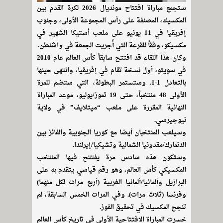
ستجمع مباراة افتتاح مونديال 2026 لكرة القدم بين
المكسيك، المصنفة على رأس المجموعة الأولى، وجنوب
إفريقيا في 11 يونيو على ملعب أستيكا الشهير في
مكسيكو، وفقاً للقرعة التي أُجريت الجمعة في واشنطن.
وكان هذا اللقاء قد افتتح سابقاً كأس العالم عام 2010
في سويتو، أول نسخة تقام في إفريقيا، وانتهى حينها
بالتعادل 1-1. وستستمر البطولة، التي ستضم للمرة
الأولى 48 منتخباً، حتى 19 تموز/يوليو، موعد المباراة
النهائية المقررة على ملعب “ميتلايف” في ولاية
نيوجيرسي.
وسيلعب المنتخبان أيضا مع كوريا الجنوبية والفائز بين
الدنمارك/مقدونيا الشمالية وتشيكيا/إيرلندا.
وستكون هذه سادس مرة يفتتح فيها المنتخب
المكسيكي كأس العالم، وهو رقم قياسي يتقدم به على
البرازيل وألمانيا/ألمانيا الغربية (أربع مرات لكل منهما)
وفرنسا (ثلاث مرات). وفي المرات الخمس السابقة، لم
تنجح المكسيك في تحقيق الفوز.
خسرت المباراة الافتتاحية الأولى في تاريخ كأس العالم