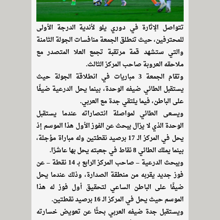
تتواصل الإثارة في دوري يلو لأندية الدرجة الأولى
للمحترفين، حيث تنطلق الجمعة منافسات الجولة الثامنة
والتي ستشهد قمة مرتقبة تجمع العلا المتصدر مع
ملاحقه العروبة صاحب المركز الثالث.
وتقام الجمعة 3 مباريات في انطلاقة الجولة حيث
يستقبل الطائي ضيفه الوحدة، بينما يحل الدرعية ضيفًا
على الباطن، فيما يلتقي جدة مع العربي.
ويسعى الطائي لمواصلة انتصاراته عندما يستقبل
الوحدة الذي لا يزال يبحث عن الفوز الأول هذا الموسم إذ
يحل في المركز الـ 17 برصيد نقطتين وله مباراة مؤجلة،
بينما يملك الطائي 8 نقاط في جعبته يحل بها عاشرًا.
ويبحث الدرعية – صاحب المركز الرابع بـ 14 نقطة – عن
فوز جديد يقربه من منطقة الصدارة، وذلك عندما يحل
ضيفًا على الباطن الساعي لتحقيق أول فوز له هذا
الموسم حيث يحل في المركز الـ 16 برصيد نقطتين.
ويستقبل جدة ضيفه العربي بحثًا عن تعويض خسارته