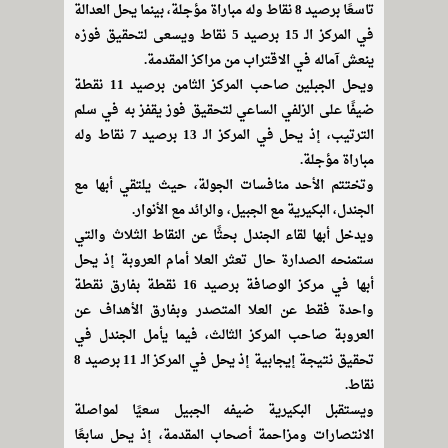
تاسعًا برصيد 8 نقاط وله مباراة مؤجلة، بينما يحل العدالة
في المركز الـ 15 برصيد 5 نقاط ويسعى لتحقيق فوزه
ينعش آماله في الاقتراب من مراكز المقدمة.
ويحل الجبلين صاحب المركز الثامن برصيد 11 نقطة
ضيفًا على الزلفي الساعي لتحقيق فوز يقفز به في سلم
الترتيب، إذ يحل في المركز الـ 13 برصيد 7 نقاط وله
مباراة مؤجلة.
وتختتم الأحد منافسات الجولة، حيث يلتقي أبها مع
الجندل، البكيرية مع الجبيل، والرائد مع الأنوار.
ويدخل أبها لقاء الجندل بحثًا عن النقاط الثلاث والتي
ستمنحه الصدارة حال تعثر العلا أمام العروبة إذ يحل
أبها في مركز الوصافة برصيد 16 نقطة بفارق نقطة
واحدة فقط عن العلا المتصدر وبفارق الأهداف عن
العروبة صاحب المركز الثالث، فيما يأمل الجندل في
تحقيق نتيجة إيجابية إذ يحل في المركز الـ 11 برصيد 8
نقاط.
ويستقبل البكيرية ضيفه الجبيل سعيًا لمواصلة
الانتصارات ومزاحمة أصحاب المقدمة، إذ يحل سابعًا