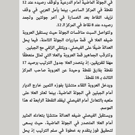
في الجولة الماضية أمام الدرعية وتوقف رصيده عند 12
نقطة في المركز السادس، بينما يأمل العربي في وقف
نزيف النقاط بعد الخسارة في آخر جولتين وتجمد
رصيده عند 8 نقاط في المركز الـ 12.
وتتواصل السبت منافسات الجولة حيث يستقبل العروبة
ضيفه العلا في قمة مباريات الجولة الثامنة، فيما يحل
العدالة ضيفًا على الفيصلي، ويلتقي الزلفي مع الجبلين.
وتترقب الجماهير قمة العروبة والعلا التي تمثل منعطفًا
مهمًا للفريقين، إذ يتصدر العلا جدول الترتيب برصيد 17
نقطة بفارق نقطة وحيدة عن العروبة صاحب المركز
الثالث بـ 16 نقطة.
ويدخل العروبة اللقاء منتشيًا بفوزه الثمين خارج الديار
أمام الجبلين في الجولة الماضية، بينما تعثر العلا على
ملعبه بالتعادل أمام الفيصلي ليفقد النقطة الرابعة له هذا
الموسم.
ويستقبل الفيصلي ضيفه العدالة منتشيًا بتعادله المثير
أمام العلا المتصدر في الجولة الماضية، حيث يسعى
لتحقيق فوز يتقدم به خطوة في سلم الترتيب إذ يحل