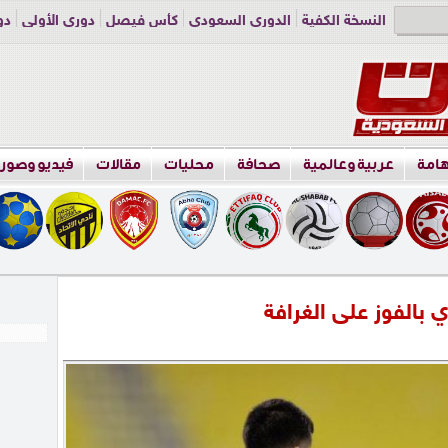
النسخة الكفية
الدوري السعودي
كأس فيصل
دوري الأولى
دو
دوري الناشئين
راسلنا
اعلن معنا
هامة
عربية وعالمية
صحافة
محليات
مقالات
فيديو وصور
 بالفوز على الغرافة