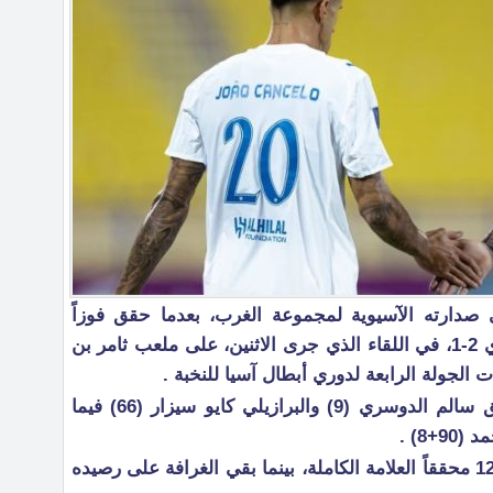
صدارته الآسيوية لمجموعة الغرب، بعدما حقق فوزاً
مستحقاً على مضيفه الغرافة القطري 2-1، في اللقاء الذي جرى الاثنين، على ملعب ثامر بن
الجولة الرابعة لدوري أبطال آسيا للنخبة .
أحرز هدفي أزرق الرياض عن طريق سالم الدوسري (9) والبرازيلي كايو سيزار (66) فيما
8) .
ونجح الهلال في رفع رصيده للنقطة 12 محققاً العلامة الكاملة، بينما بقي الغرافة على رصيده