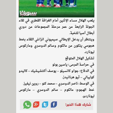
يلعب الهلال مساء الإثنين أمام الغرافة القطري في لقاء
الجولة الرابعة من عمر مرحلة المجموعات من دوري
أبطال آسيا للنخبة.
وينتظر أن يدخل الإيطالي سيميوني انزاغي اللقاء بخط
هجومي يتكون من مالكوم وسالم الدوسري وماركوس
ليونارد.
تشكيل الهلال المتوقع
في حراسة المرمى: ياسين بونو
في الدفاع: جواو كانسيلو – يوسف أكتشيشيك – كاليدو
كوليبالي – ثيو هرنانيدز.
في الوسط: ناصر الدوسري – محمد كنو – روين نيفيز.
خط الهجوم: مالكوم – سالم الدوسري – ماركوس
ليوناردو.
شارك هذا الخبر!