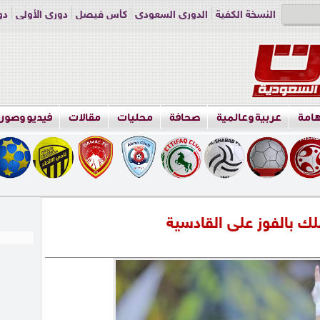
النسخة الكفية
الدوري السعودي
كأس فيصل
دوري الأولى
دو
دوري الناشئين
راسلنا
اعلن معنا
هامة
عربية وعالمية
صحافة
محليات
مقالات
فيديو وصور
لك بالفوز على القادسية