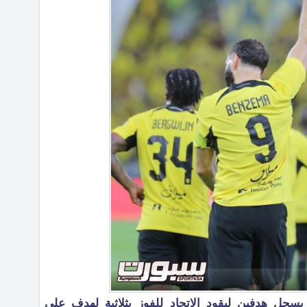
سجل هدفين ليقود الاتحاد للفوز بثلاثية لهدف على