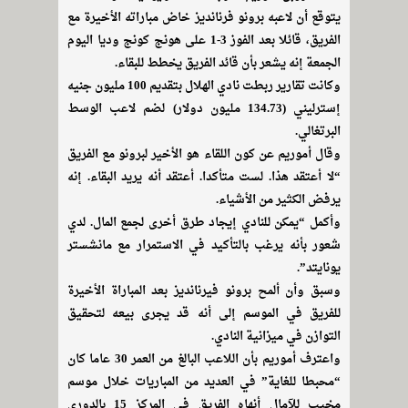
يتوقع أن لاعبه برونو فرنانديز خاض مباراته الأخيرة مع
الفريق، قائلا بعد الفوز 3-1 على هونج كونج وديا اليوم
الجمعة إنه يشعر بأن قائد الفريق يخطط للبقاء.
وكانت تقارير ربطت نادي الهلال بتقديم 100 مليون جنيه
إسترليني (134.73 مليون دولار) لضم لاعب الوسط
البرتغالي.
وقال أموريم عن كون اللقاء هو الأخير لبرونو مع الفريق
“لا أعتقد هذا. لست متأكدا. أعتقد أنه يريد البقاء. إنه
يرفض الكثير من الأشياء.
وأكمل “يمكن للنادي إيجاد طرق أخرى لجمع المال. لدي
شعور بأنه يرغب بالتأكيد في الاستمرار مع مانشستر
يونايتد”.
وسبق وأن ألمح برونو فيرنانديز بعد المباراة الأخيرة
للفريق في الموسم إلى أنه قد يجرى بيعه لتحقيق
التوازن في ميزانية النادي.
واعترف أموريم بأن اللاعب البالغ من العمر 30 عاما كان
“محبطا للغاية” في العديد من المباريات خلال موسم
مخيب للآمال أنهاه الفريق في المركز 15 بالدوري