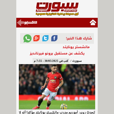
شارك هذا الخبر!
مانشستر يونايتد
يكشف عن مستقبل برونو فيرنانديز
سبورت /
كتب في 30/05/2025 - 7:55 م
تحدث روبن أموريم مدرب مانشستر يونايتد مؤكدا أنه لا