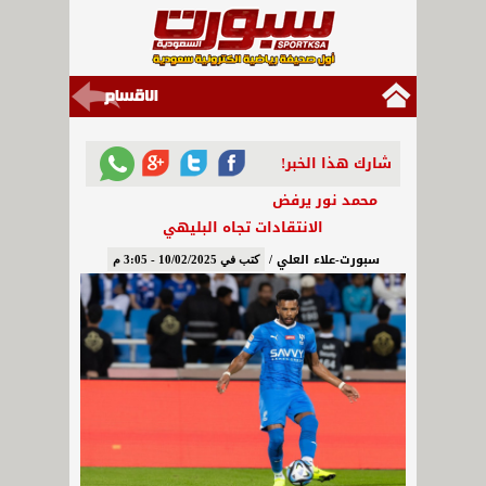
شارك هذا الخبر!
محمد نور يرفض
الانتقادات تجاه البليهي
سبورت-علاء العلي /
كتب في 10/02/2025 - 3:05 م