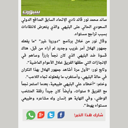
ساند محمد نور قائد نادي الإتحاد السابق المدافع الدولي
السعودي الحالي على البليهي والذي يتعرض لانتقادات
بسبب تراجع مستواه.
وقال نور من خلال برنامج “دورينا غير” “ما يفعله
جمهور الهلال أمر غريب وجديد لم أراه من قبل، هناك
قسوة ضد البليهي الذي كان نجماً بارزاً وساهم في
الإنجازات التي حققها الفريق خلال الأعوام الماضية”.
وتابع نور: “لأول مرة أشاهد جمهور الهلال بهذا النكران
في حالة البليهي، وأستغرب ما يفعلونه تجاه اللاعب”.
وختم: “أخطاء علي البليهي طبيعية، بعدما استمر نجماً
مع الفريق 9 سنوات، وأيضاً كان جيداً رفقة المنتخب
الوطني، وفي النهاية هو إنسان وله مشاعره وطبيعي
مستواه يهبط”.
شارك هذا الخبر!