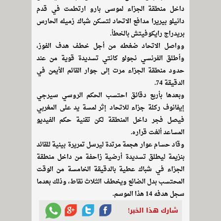
داخل منطقة الجزاء لموسى بارو ارتطمت في قدم
دانيلو بيريرا مدافع الاتحاد لتسكن شباك زميله الحارس
بريدراج رايكوفيتش بالخطأ.
وواصل الاتحاد ضغطه من أجل خطف هدف الفوز،
وأطلق الفرنسي نجولو كانتي تسديدة قوية من عند
حدود منطقة الجزاء مرت إلى جوار القائم الأيمن في
الدقيقة 74.
وبعدها بأربع دقائق احتسب الحكم الروسي سيرجي
إيفانوف ركلة جزاء للاتحاد إثر لمسة يد على المغربي
فيصل فجر داخل المنطقة لكن تقنية حكم الفيديو
المساعد ألغت قراره.
وقاد حسام عوار هجمة مرتدة ليرسل تمريرة بينية للقائد
بنزيمة ليطلق تسديدة أرضية زاحفة من داخل منطقة
الجزاء في شباك عطية بالدقيقة الخامسة من الوقت
المحتسب بدل الضائع ويخطف الثلاث نقاط، وذلك بعدما
سجل هدفه 14 هذا الموسم.
شارك هذا الخبر!