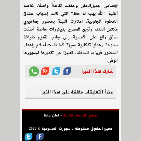
@⁨سامي جميل⁩الحفل وحققت تفاعلاً واسعًا، خاصة
أغنية “الله يهب له حظ” التي نالت إعجاب عشاق
الخطوة الجنوبية. امتازت الليلة بحضور جماهيري
مكتمل العدد، وتزين المسرح بديكورات خاصة أضفت
رونق رائع على الأمسية، إلى جانب تقديم ضيافة
متنوعة وهدايا تذكارية مميزة. كما قامت أحلام بإهداء
الحضور فروات للتدفئة، تعبيرًا عن تقديرها لجمهورها
الوفي.
شارك هذا الخبر!
عذراً التعليقات مغلقة على هذا الخبر
تصفح النسخة الكاملة
•
اعلن معنا
جميع الحقوق محفوظة لـ سبورت السعودية © 2026