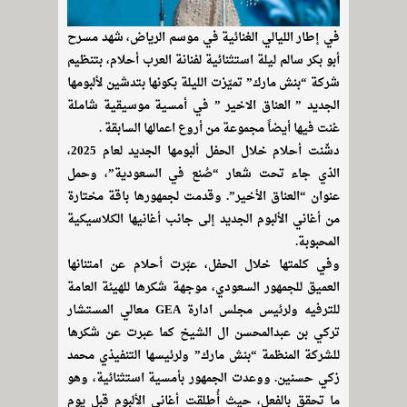
في إطار الليالي الغنائية في موسم الرياض، شهد مسرح
أبو بكر سالم ليلة استثنائية لفنانة العرب أحلام، بتنظيم
شركة “بنش مارك” تميّزت الليلة بكونها بتدشين لألبومها
الجديد ” العناق الاخير ” في أمسية موسيقية شاملة
غنت فيها أيضاً مجموعة من أروع اعمالها السابقة .
دشّنت أحلام خلال الحفل ألبومها الجديد لعام 2025،
الذي جاء تحت شعار “صُنع في السعودية”، وحمل
عنوان “العناق الأخير”. وقدمت لجمهورها باقة مختارة
من أغاني الألبوم الجديد إلى جانب أغانيها الكلاسيكية
المحبوبة.
وفي كلمتها خلال الحفل، عبّرت أحلام عن امتنانها
العميق للجمهور السعودي، موجهة شكرها للهيئة العامة
للترفيه ولرئيس مجلس ادارة GEA معالي المستشار
تركي بن عبدالمحسن ال الشيخ كما عبرت عن شكرها
للشركة المنظمة “بنش مارك” ولرئيسها التنفيذي محمد
زكي حسنين. ووعدت الجمهور بأمسية استثنائية، وهو
ما تحقق بالفعل، حيث أُطلقت أغاني الألبوم قبل يوم