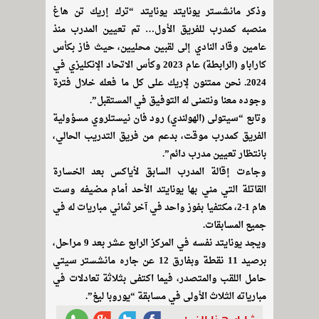
وذكر مانشستر يونايتد يونايتد “ترك إريك تن هاغ
منصبه كمدرب للفريق الأول… تم تعيين المدرب منذ
عامين وقاد النادي إلى لقبين محليين، حيث فاز بكأس
كاراباو (الرابطة) عام 2023 وكأس الاتحاد الإنكليزي في
2024. نحن ممتنون لإريك على كل ما فعله خلال فترة
وجوده معنا ونتمنى له التوفيق في المستقبل”.
وتابع “سيتولى (الهولندي) رود فان نيستلروي مسؤولية
الفريق كمدرب موقت، بدعم من فريق التدريب الحالي،
بانتظار تعيين مدرب دائم”.
وجاءت إقالة المدرب السابق لأياكس بعد الخسارة
القاتلة التي مني بها يونايتد الأحد أمام مضيفه وست
هام 1-2، مكتفيا بفوز واحد في آخر ثماني مباريات له في
جميع المسابقات.
ويجد يونايتد نفسه في المركز الرابع عشر بعد 9 مراحل،
برصيد 11 نقطة وبفارق 12 عن جاره مانشستر سيتي
حامل اللقب والمتصدر، فيما اكتفى بثلاثة تعادلات في
مبارياته الثلاث الأولى في مسابقة “يوروبا ليغ”.