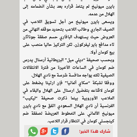
بايرن ميونيخ لم يتخذ قراره بعد بشأن انضمامه إلى
الهلال من عدمه.
ويسعى بايرن ميونيخ من أجل تسويق اللاعب في
الصيف الجاري وطالب اللاعب بتحديد موقفه النهائي من
العروض حيث يستهدف البافاري حسم صفقة جوناثان
تاه مدافع باير ليفركوزن. لكن التركيز حاليا منصب على
بيع كومان أولا.
وبحسب صحيفة “ديلي ميل” البريطانية أرسنال يدرس
ضم كومان في الساعات الأخيرة من فترة الانتقالات
الصيفية لكنه يواجه منافسة شرسة مع نادي الهلال.
ووفقا لشبكة “سكاي ألمانيا” فإن ارتيتا يضغط على
كومان لاقناعه بتفضيل ارسنال على الهلال والبقاء في
الملاعب الأوروبية بينما ذكرت صحيفة “ليكيب”
الفرنسية أن نادي الهلال السعودي اتفق مع نادي بايرن
ميونيخ الألماني على الخطوط العريضة لصفقة ضم
كينجسلي كومان في انتظار قرار اللاعب.
شارك هذا الخبر!