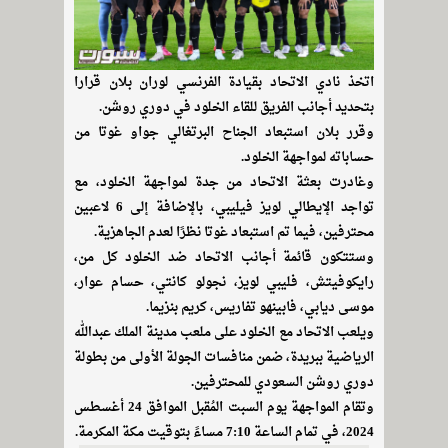
اتخذ نادي الاتحاد بقيادة الفرنسي لوران بلان قرارا
بتحديد أجانب الفريق للقاء الخلود في دوري روشن.
وقرر بلان استبعاد الجناح البرتغالي جواو غوتا من
حساباته لمواجهة الخلود.
وغادرت بعثة الاتحاد من جدة لمواجهة الخلود، مع
تواجد الإيطالي لويز فيليبي، بالإضافة إلى 6 لاعبين
محترفين، فيما تم استبعاد غوتا نظرًا لعدم الجاهزية.
وستتكون قائمة أجانب الاتحاد ضد الخلود كل من،
رايكوفيتش، فليبي لويز، نجولو كانتي، حسام عوار،
موسى ديابي، فابينهو تفاريس، كريم بنزيما.
ويلعب الاتحاد مع الخلود على ملعب مدينة الملك عبدالله
الرياضية ببريدة، ضمن منافسات الجولة الأولى من بطولة
دوري روشن السعودي للمحترفين.
وتقام المواجهة يوم السبت المُقبل الموافق 24 أغسطس
2024، في تمام الساعة 7:10 مساءً بتوقيت مكة المكرمة.