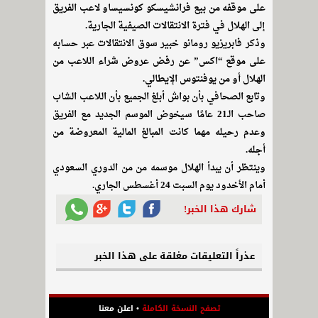
على موقفه من بيع فرانشيسكو كونسيساو لاعب الفريق
إلى الهلال في فترة الانتقالات الصيفية الجارية.
وذكر فابريزيو رومانو خبير سوق الانتقالات عبر حسابه
على موقع “اكس” عن رفض عروض شراء اللاعب من
الهلال أو من يوفنتوس الإيطالي.
وتابع الصحافي بأن بواش أبلغ الجميع بأن اللاعب الشاب
صاحب الـ21 عامًا سيخوض الموسم الجديد مع الفريق
وعدم رحيله مهما كانت المبالغ المالية المعروضة من
أجله.
وينتظر أن يبدأ الهلال موسمه من من الدوري السعودي
أمام الأخدود يوم السبت 24 أغسطس الجاري.
شارك هذا الخبر!
عذراً التعليقات مغلقة على هذا الخبر
تصفح النسخة الكاملة
•
اعلن معنا