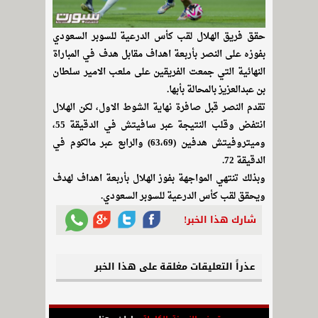
حقق فريق الهلال لقب كأس الدرعية للسوبر السعودي
بفوزه على النصر بأربعة اهداف مقابل هدف في المباراة
النهائية التي جمعت الفريقين على ملعب الامير سلطان
بن عبدالعزيز بالمحالة بأبها.
تقدم النصر قبل صافرة نهاية الشوط الاول، لكن الهلال
انتفض وقلب النتيجة عبر سافيتش في الدقيقة 55،
وميتروفيتش هدفين (63،69) والرابع عبر مالكوم في
الدقيقة 72.
وبذلك تنتهي المواجهة بفوز الهلال بأربعة اهداف لهدف
ويحقق لقب كأس الدرعية للسوبر السعودي.
شارك هذا الخبر!
عذراً التعليقات مغلقة على هذا الخبر