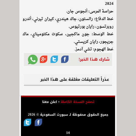
2024
حراسة المرمى: أنجوس جان.
خط الدفاع: رالستون، جاك هيندري، كيران تيرني، أندرو
روبرتسون، رايان بورتيوس.
خط الوسط: جون ماكجين، سكوت مكتوميناي، ماك
جريجور، رايان كريستي.
خط الهجوم: تشي آدمز.
شارك هذا الخبر!
عذراً التعليقات مغلقة على هذا الخبر
تصفح النسخة الكاملة
•
اعلن معنا
جميع الحقوق محفوظة لـ سبورت السعودية © 2026
14