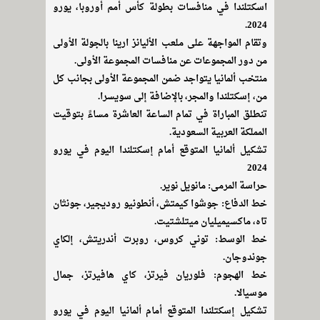
اسكتلندا في منافسات بطولة كأس أمم أوروبا، يورو
2024.
وتقام المواجهة على ملعب الأليانز ارينا بالجولة الأولى
من دور المجموعات عن منافسات المجموعة الأولى.
منتخب ألمانيا يتواجد ضمن المجموعة الأولى بجانب كل
من، إسكتلندا والمجر، بالإضافة إلى سويسرا.
تنطلق المباراة في تمام الساعة العاشرة مساءً بتوقيت
المملكة العربية السعودية.
تشكيل ألمانيا المتوقع أمام إسكتلندا اليوم في يورو
2024
حراسة المرمى: مانويل نوير.
خط الدفاع: جوشوا كيمتش، أنطونيو روديجير، جونثان
تاه، ماكسيميليان ميتلشتيت.
خط الوسط: توني كروس، روبرت أندريتش، إلكاي
جوندوجان.
خط الهجوم: فلوريان فيرتز، كاي هافيرتز، جمال
موسيالا.
تشكيل إسكتلندا المتوقع أمام ألمانيا اليوم في يورو