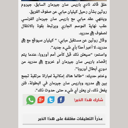
علق قائد نادي باريس سان جيرمان السابق، جيروم
روثين بشأن رحيل كيليان مبابي عن صفوف الفريق.
وينتهي عقد مبابي مع باريس سان جيرمان الفرنسي
عقب نهاية الموسم الجاري ويرتبط بقوة بالانتقال
لصفوف ريال مدريد.
وقال روثين عن مستقبل مبابي: ” كيليان سيوقع مع ريال
مدريد، لا أخبر أحدًا بأي شيء جديد”.
واستمر: “سيعلن ذلك قبل كأس أمم أوروبا، عندما يتم
إقصاء باريس سان جيرمان أو خروج ريال مدريد من
دوري أبطال أوروبا”.
وختم حديثه: “طالما هناك إمكانية لمباراة مرتقبة تجمع
بين ريال مدريد وباريس سان جيرمان في البطولة، فلن
يفعل ذلك، لن يعلن أي شيء حتى حدوث ذلك”.
شارك هذا الخبر!
عذراً التعليقات مغلقة على هذا الخبر