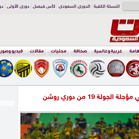
النسخة الكفية
الدوري السعودي
كأس فيصل
دوري الأولى
دو
دوري الناشئين
راسلنا
اعلن معنا
هامة
عربية وعالمية
صحافة
محليات
مقالات
فيديو وصور
ولة 19 من دوري روشن