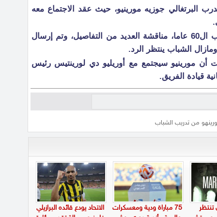
درب البرتغالي جوزيه مورينيو، حيث عقد الاجتماع معه
.
وتم خلال الاجتماع مع مورينيو صاحب ال60 عاما، مناقشة العديد من التفاصيل، وتم إرسال
ومازال الشباب ينتظر الرد.
 أن مورينيو سيجتمع مع أوريليو دي لورينتيس رئيس
ية قيادة الفريق.
ورينهو من تدريب الشباب
 تنتظر
75 مباراة ودية ومعسكرات
الاتحاد يودع قائده البرازيلي