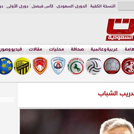
النسخة الكفية
الدوري السعودي
كأس فيصل
دوري الأولى
دو
دوري الناشئين
راسلنا
اعلن معنا
هامة
عربية وعالمية
صحافة
محليات
مقالات
فيديو وصور
دريب الشباب