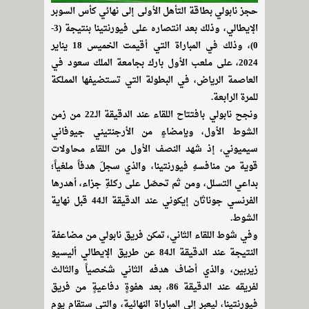
حجز نابولي بطاقة التأهل الأولى إلى نهائي كأس السوبر
الإيطالي، وذلك بعد انتصاره على فيورنتينا بنتيجة (3-
0)، وذلك في المباراة التي أقيمت الخميس 18 يناير
2024، على ملعب الأول بارك بجامعة الملك سعود في
العاصمة الرياض، في البطولة التي تستضيفها المملكة
للمرة الرابعة.
ونجح نابولي بافتتاح اللقاء عند الدقيقة الـ22 من زمن
الشوط الأول، وبإمضاءٍ من الأرجنتيني جيوفاني
سيميوني، إذ شهد النصف الأول من اللقاء محاولات
قوية من منافسهِ فيورنتينا، والذي سجلَ هدفاً ملغياً؛
بداعي التسلل، ومن ثم تحصّل على ركلةِ جزاء، أهدرها
الفرنسي جوناثان إيكوني عند الدقيقة الـ44 قبل نهاية
الشوط.
وفي شوط اللقاء الثاني، تمكن فريق نابولي من مضاعفة
النتيجة عند الدقيقة الـ84 عن طريق الإيطالي أليسيو
زيربين، والذي أضاف هدفه الثاني شخصياً والثالث
لفريقه عند الدقيقة 86، بعد هفوةٍ دفاعيةٍ من فريق
فيورنتينا، ليعبر إلى المباراة النهائية، والتي ستقام يوم