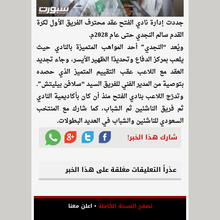
جددت إدارة نادي الفتح عقد محترف الفريق الأول لكرة
القدم سالم النجدي حتى عام 2028م.
ويُعد “النجدي” أحد المواهب المتميزة بالنادي حيث
يلعب بمركز الدفاع وتحديدًا الظهير الأيسر، وجاء تجديد
العقد مع اللاعب عقب التقييم المتميز الذي حصده
بتوصية من المدير الفني للفريق السيد “سلافن بيليتش”.
وتدرّج اللاعب بنادي الفتح منذ أن كان بأكاديمية النادي
ثم فريق الناشئين ثم الشباب، كما شارك مع المنتخب
السعودي للناشئين والشباب في العديد البطولات.
شارك هذا الخبر!
عذراً التعليقات مغلقة على هذا الخبر
تصفح النسخة الكاملة
•
اعلن معنا