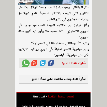
علق البرتغالي روبن نيفيز لاعب وسط الهلال ردًا على
التقارير التي تربطه بالانتقال لصفوف نادي نيوكاسل
يونايتد الانجليزي في يناير المقبل.
وقال نيفيز عن امكانية العودة للعب من جديد في
الدوري الانجليزي : “أنا سعيد هنا وأريد أن أكون بطلا
للدوري”.
وتابع: “أنا وعائلتي سعداء هنا في السعودية”.
وعن مواجهة النصر المقبلة في دوري روشن: “تركيزنا
الآن على مواجهة نافباخور”.
شارك هذا الخبر!
عذراً التعليقات مغلقة على هذا الخبر
تصفح النسخة الكاملة
•
اعلن معنا
جميع الحقوق محفوظة لـ سبورت السعودية © 2026