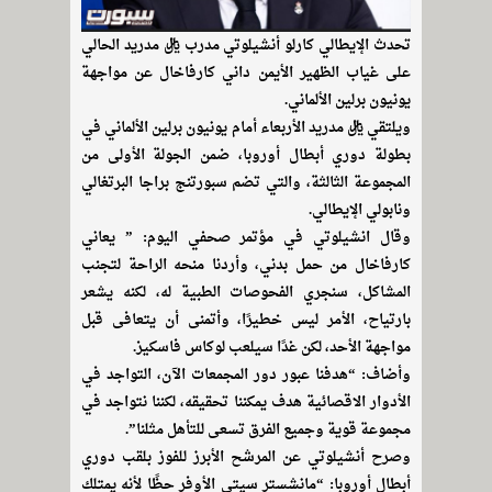
تحدث الإيطالي كارلو أنشيلوتي مدرب ريال مدريد الحالي
على غياب الظهير الأيمن داني كارفاخال عن مواجهة
يونيون برلين الألماني.
ويلتقي ريال مدريد الأربعاء أمام يونيون برلين الألماني في
بطولة دوري أبطال أوروبا، ضمن الجولة الأولى من
المجموعة الثالثة، والتي تضم سبورتنج براجا البرتغالي
ونابولي الإيطالي.
وقال انشيلوتي في مؤتمر صحفي اليوم: ” يعاني
كارفاخال من حمل بدني، وأردنا منحه الراحة لتجنب
المشاكل، سنجري الفحوصات الطبية له، لكنه يشعر
بارتياح، الأمر ليس خطيرًا، وأتمنى أن يتعافى قبل
مواجهة الأحد، لكن غدًا سيلعب لوكاس فاسكيز.
وأضاف: “هدفنا عبور دور المجمعات الآن، التواجد في
الأدوار الاقصائية هدف يمكننا تحقيقه، لكننا نتواجد في
مجموعة قوية وجميع الفرق تسعى للتأهل مثلنا”.
وصرح أنشيلوتي عن المرشح الأبرز للفوز بلقب دوري
أبطال أوروبا: “مانشستر سيتي الأوفر حظًا لأنه يمتلك