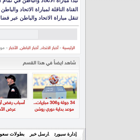
تبدأ مباراة الاتحاد والباطن في تمام
القناة الناقلة لمباراة الاتحاد والبا
تنقل مباراة الاتحاد والباطن عبر فضائية  extra hd 1
الرئيسية
-
أخبار الاتحاد
,
أخبار الباطن
,
الأخبار
- موع
شاهد ايضاً في هذا القسم
34 جولة و306 مباريات..
أسباب رفض أول
موعد بداية دوري روشن
عرض الأه
إدارة سبورت
ارسل خبر
بطولات سعود