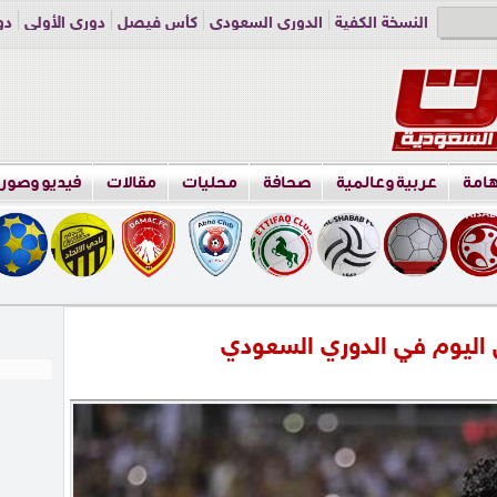
النسخة الكفية
الدوري السعودي
كأس فيصل
دوري الأولى
دو
دوري الناشئين
راسلنا
اعلن معنا
هامة
عربية وعالمية
صحافة
محليات
مقالات
فيديو وصور
طن اليوم في الدوري السعودي