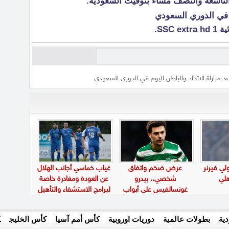
 التاسعة والنصف مساءً بتوقيت السعودية.
طن في الدوري السعودي
SSC.
د مباراة الاتحاد والباطن اليوم في الدوري السعودي
ي فيرنر
عرض ضخم واتفاق
غياب خماسي أجانب الهلال
لي
شخصي.. بيدرو
عن العودة ومغادرة خاصة
غونسالفيس على أبواب
لبرامج الاستشفاء والتأهيل
الانتقال إلى الاتحاد
ية
بطولات عالمية
دوريات اوروبية
كأس أمم آسيا
كأس الخليج
ك